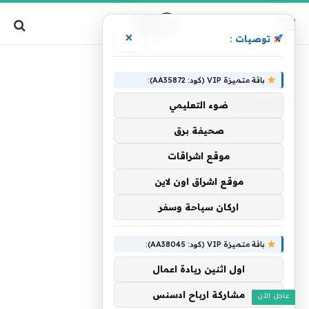
×
توصيات :
»
الرئيسية
الساسة
باقة متميزة VIP (كود: AA35872):
الساسة
ضوء التعليمي
صحيفة برق
موقع اشراقات
موقع اشراق اون لاين
اركان سياحة وسفر
باقة متميزة VIP (كود: AA38045):
اول اثنين ريادة اعمال
مشاركة ارباح ادسنس
عاجل الآن