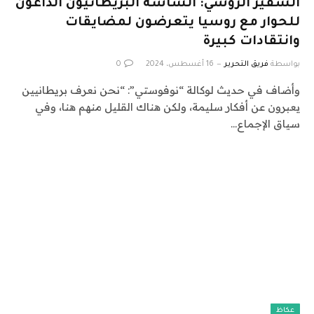
السفير الروسي: الساسة البريطانيون الداعون
للحوار مع روسيا يتعرضون لمضايقات
وانتقادات كبيرة
بواسطة
فريق التحرير
16 أغسطس، 2024
0
وأضاف في حديث لوكالة “نوفوستي”: “نحن نعرف بريطانيين
يعبرون عن أفكار سليمة، ولكن هناك القليل منهم هنا، وفي
سياق الإجماع…
عكاظ