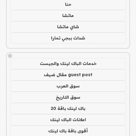
حنا
ماتشا
شاي ماتشا
شدات ببجي تمارا
!
خدمات الباك لينك والجيست
guest post مقال ضيف
سوق العرب
سوق التاريخ
باك لينك باقة 20
اعلانات الباك لينك
أقوى باقة باك لينك