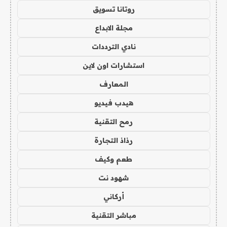
روتانا تسويق
مجلة الابداع
نادي الترددات
استشارات اون لاين
المعارف
هيدب فيديو
رمح التقنية
رذاذ التجارة
طعم وكيف
شهود نت
أركاني
مباشر التقنية