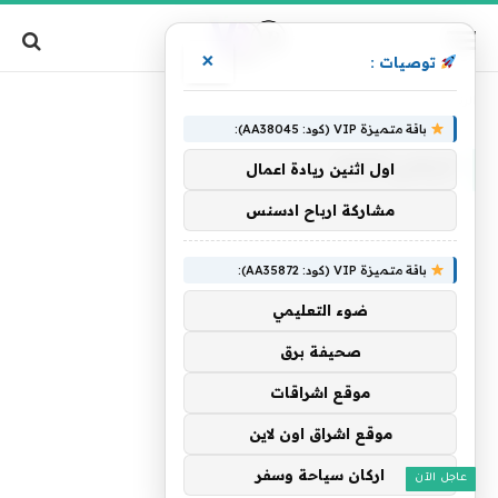
×
توصيات :
»
الرئيسية
الرقميquot
باقة متميزة VIP (كود: AA38045):
الرقميQUOT
اول اثنين ريادة اعمال
مشاركة ارباح ادسنس
باقة متميزة VIP (كود: AA35872):
ضوء التعليمي
صحيفة برق
موقع اشراقات
موقع اشراق اون لاين
اركان سياحة وسفر
عاجل الآن