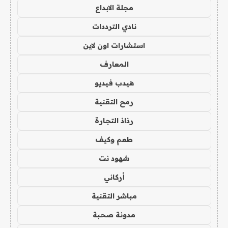
مجلة الابداع
نادي الترددات
استشارات اون لاين
المعارف
هيدب فيديو
رمح التقنية
رذاذ التجارة
طعم وكيف
شهود نت
أركاني
مباشر التقنية
مدونة صحبة