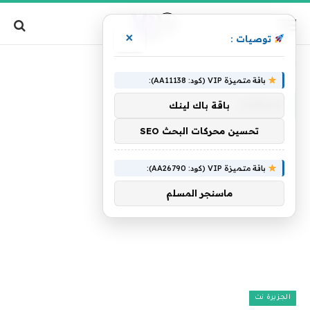
×
توصيات :
»
الرئيسية
الرجفان
باقة متميزة VIP (كود: AA11138):
الرجفان
باقة باك لينك
تحسين محركات البحث SEO
باقة متميزة VIP (كود: AA26790):
ماسنجر المسلم
الجزيرة نت