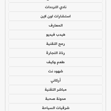
نادي الترددات
استشارات اون لاين
المعارف
هيدب فيديو
رمح التقنية
رذاذ التجارة
طعم وكيف
شهود نت
أركاني
مباشر التقنية
مدونة صحبة
شرقيات السياحة