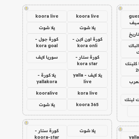
!
!
koora live
koora live
gues
ضيف
يلا شوت
يلا شوت
اريخ
كورة اون لاين -
كورة جول -
الباك
kora onli
kora goal
ك
كورة ستار -
سوريا لايف
 كلينك
kora star
2
يلا لايف - yalla
يلا كورة -
لعرب
live
yallakora
kooralive
kora live
اك لينك
koora 365
يلا شوت
!
!
يلا شوت
كورة ستار -
koora-star
yall