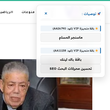
عناوين
منوعات
الرياضية
×
توصيات :
رئيسية
باقة متميزة VIP (كود: AA26790):
»
الرئيسية
الديك
ماسنجر المسلم
الديك
باقة متميزة VIP (كود: AA11138):
باقة باك لينك
تحسين محركات البحث SEO