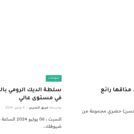
منوعات
مذاقها رائع
سلطة الديك الرومي بال
في مستوى عالي
بواسطة
فريق التحرير
6 يوليو، 2024
08:0 (أحداث نت / ليلى حسن) حضري مجموعة من
ضيوفك…