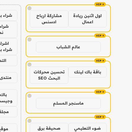
!
شراء ب
اول اثنين ريادة
مشاركة ارباح
اعمال
ادسنس
شراء 
نص
!
اشراق
عالم الشباب
شراء با
الت
!
باقة باك لينك
تحسين محركات
منتدى 
البحث SEO
باك 
!
وجيست
ماسنجر المسلم
مجلة 
!
ضوء التعليمي
صحيفة برق
موقع