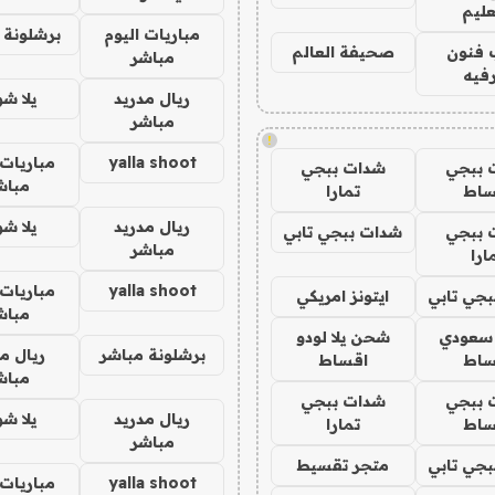
عليم
مباريات اليوم
برشلونة 
 فنون
صحيفة العالم
مباشر
فيه
ريال مدريد
يلا ش
مباشر
!
yalla shoot
مباريات 
 ببجي
شدات ببجي
مباش
ساط
تمارا
ريال مدريد
يلا ش
 ببجي
شدات ببجي تابي
مباشر
ارا
yalla shoot
مباريات 
جي تابي
ايتونز امريكي
مباش
 سعودي
شحن يلا لودو
برشلونة مباشر
ريال م
ساط
اقساط
مباش
 ببجي
شدات ببجي
ريال مدريد
يلا ش
ساط
تمارا
مباشر
جي تابي
متجر تقسيط
yalla shoot
مباريات 