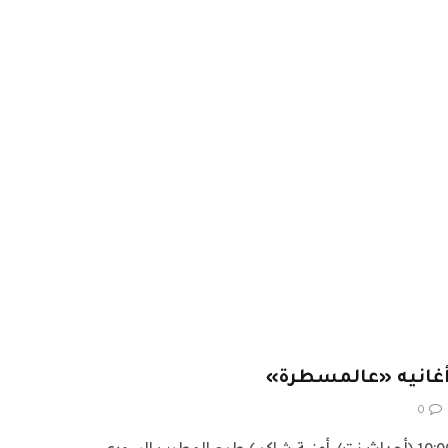
أغانيه «عالمسطرة»
0
الثلاثاء ، 25 يوليو 2023 الساعة 10:00 (أحداث نت/ أمنية شاكر ) طرح المطرب السورى