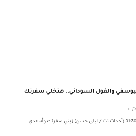
يوسفي والفول السوداني.. هتخلي سفرتك
0
السبت ، 06 يوليو 2024 الساعة 01:30 (أحداث نت / ليلى حسن) زيني سفرتك وأسعدي