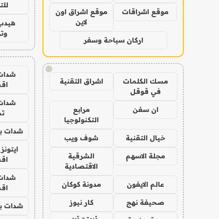
للت
موقع اشراقات
موقع اشراق اون
لاين
هيدب
وتر
اركان سياحة وسفر
!
شدات
مسك الكلمات
اشراق التقنية
اق
في قوقل
شدات
ان سفن
مرابع
تم
التكنولوجيا
شدات بب
خيال التقنية
شوف ويب
ايتونز
مجلة الاسهم
الشرقية
اق
الاقتصادية
شدات
عالم الايفون
مدونة كوكان
اق
صحيفة نهج
كار نيوز
شدات بب