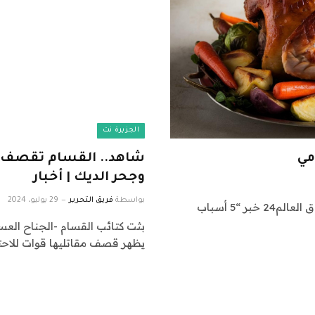
الجزيرة نت
شاهد.. القسام تقصف ق
وجحر الديك | أخبار
بواسطة
فريق التحرير
29 يوليو، 2024
اشراق العالم 24 متابعات عالمية عاجلة: نقدم لكم في اشراق العالم24 خبر “5 أسباب
بثت كتائب القسام -الجناح الع
يظهر قصف مقاتليها قوات للاحت