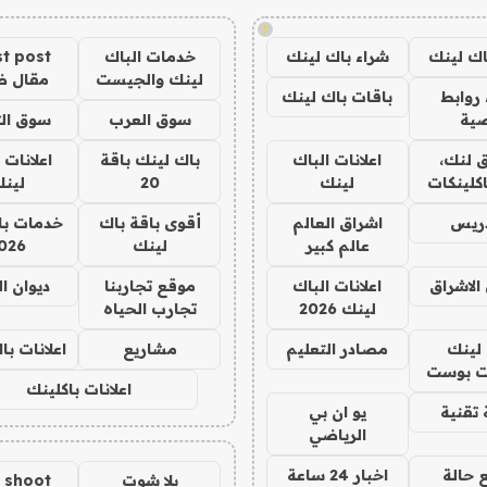
!
اك لينك
شراء باك لينك
خدمات الباك
t post
لينك والجيست
مقال 
روابط
باقات باك لينك
ية
سوق العرب
سوق الت
 لنك،
اعلانات الباك
باك لينك باقة
اعلانات 
كلينكات
لينك
20
لين
دريس
اشراق العالم
أقوى باقة باك
خدمات با
عالم كبير
لينك
026
الاشراق
اعلانات الباك
موقع تجاربنا
ديوان ا
لينك 2026
تجارب الحياه
لينك
مصادر التعليم
مشاريع
اعلانات ب
 بوست
اعلانات باكلينك
تقنية
يو ان بي
الرياضي
 حالة
اخبار 24 ساعة
يلا شوت
a shoot