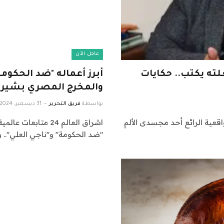
عاجل الآن
لته يكتب.. حكايات
أبرز أعماله "ضد الحكومة
والمخرج المصري بشير 
بواسطة
فريق التحرير
31 ديسمبر، 2024
جيل الواقعية الرائع أحد مجسدى الألم
"ضد الحكومة" و"ناجي العلي".. 