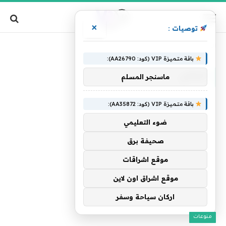
×
توصيات :
»
الرئيسية
الحاتي
باقة متميزة VIP (كود: AA26790):
الحاتي
ماسنجر المسلم
باقة متميزة VIP (كود: AA35872):
ضوء التعليمي
صحيفة برق
موقع اشراقات
موقع اشراق اون لاين
اركان سياحة وسفر
منوعات