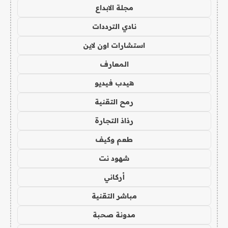
مجلة الابداع
نادي الترددات
استشارات اون لاين
المعارف
هيدب فيديو
رمح التقنية
رذاذ التجارة
طعم وكيف
شهود نت
أركاني
مباشر التقنية
مدونة صحبة