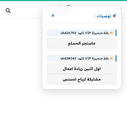
×
توصيات :
»
»
الرئيسية
الجنائى
الصفحة 2
باقة متميزة VIP (كود: AA26790):
ماسنجر المسلم
باقة متميزة VIP (كود: AA38045):
اول اثنين ريادة اعمال
مشاركة ارباح ادسنس