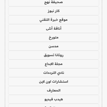
صحيفة نهج
كار نيوز
موقع خبرة التقني
أناقة أنثى
متورخ
مدسن
روتانا تسويق
مجلة الابداع
نادي الترددات
استشارات اون لاين
المعارف
هيدب فيديو