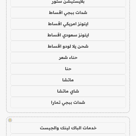
بلايستيشن ستور
شدات ببجي اقساط
ايتونز امريكي اقساط
ايتونز سعودي اقساط
شحن يلا لودو اقساط
حناء شعر
حنا
ماتشا
شاي ماتشا
شدات ببجي تمارا
!
خدمات الباك لينك والجيست