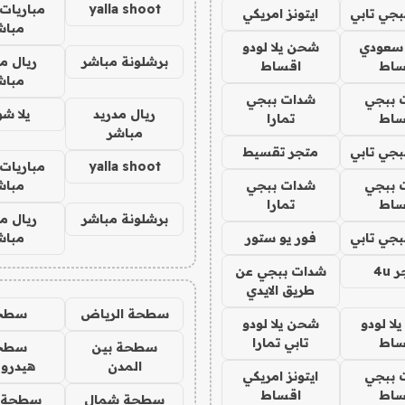
yalla shoot
مباريات 
جي تابي
ايتونز امريكي
مباش
 سعودي
شحن يلا لودو
برشلونة مباشر
ريال م
ساط
اقساط
مباش
 ببجي
شدات ببجي
ريال مدريد
يلا ش
ساط
تمارا
مباشر
جي تابي
متجر تقسيط
yalla shoot
مباريات 
 ببجي
شدات ببجي
مباش
ساط
تمارا
برشلونة مباشر
ريال م
جي تابي
فور يو ستور
مباش
4u
شدات ببجي عن
طريق الايدي
سطحة الرياض
سطح
ا لودو
شحن يلا لودو
ساط
تابي تمارا
سطحة بين
سطح
المدن
هيدرو
 ببجي
ايتونز امريكي
ساط
اقساط
سطحة شمال
سطحة 