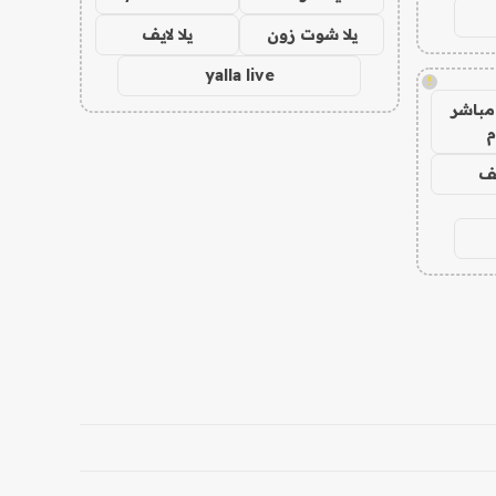
يلا شوت زون
يلا لايف
yalla live
!
مباشر
م
يف