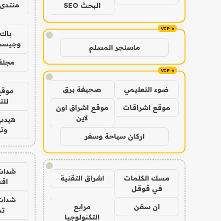
منتدى 
البحث SEO
باك 
!
وجيست
ماسنجر المسلم
مجلة 
!
ضوء التعليمي
صحيفة برق
موقع
للت
موقع اشراقات
موقع اشراق اون
لاين
هيدب
وتر
اركان سياحة وسفر
!
شدات
مسك الكلمات
اشراق التقنية
اق
في قوقل
شدات
ان سفن
مرابع
تم
التكنولوجيا