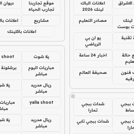
الاشراق
اعلانات الباك
موقع تجاربنا
ديوان ا
لينك 2026
تجارب الحياه
لينك
مصادر التعليم
مشاريع
اعلانات ب
 بوست
اعلانات باكلينك
تقنية
يو ان بي
الرياضي
 حالة
اخبار 24 ساعة
يلا شوت
a shoot
عليم
مباريات اليوم
برشلونة 
 فنون
صحيفة العالم
مباشر
فيه
ريال مدريد
يلا ش
مباشر
!
yalla shoot
مباريات 
 ببجي
شدات ببجي
مباش
ساط
تمارا
ريال مدريد
يلا ش
 ببجي
شدات ببجي تابي
مباشر
ارا