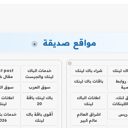
مواقع صديقة
+
!
اك لينك
شراء باك لينك
خدمات الباك
t post
لينك والجيست
مقال 
روابط
باقات باك لينك
ية
سوق العرب
سوق الت
 لنك،
اعلانات الباك
باك لينك باقة
اعلانات 
كلينكات
لينك
20
لين
دريس
اشراق العالم
أقوى باقة باك
خدمات با
عالم كبير
لينك
026