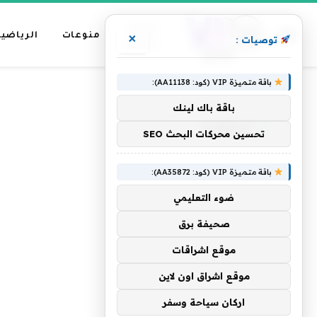
عناوين
منوعات
الرياضية
×
توصيات :
رئيسية
باقة متميزة VIP (كود: AA11138):
»
الرئيسية
الجلوتين
باقة باك لينك
الجلوتين
تحسين محركات البحث SEO
باقة متميزة VIP (كود: AA35872):
ضوء التعليمي
صحيفة برق
موقع اشراقات
موقع اشراق اون لاين
اركان سياحة وسفر