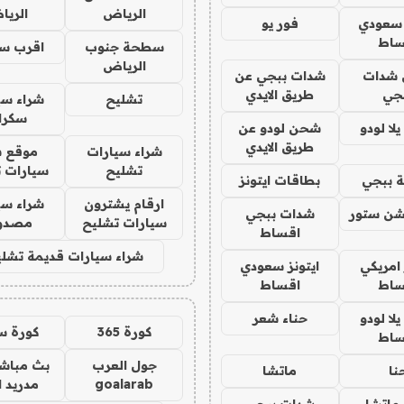
الرياض
الري
 سعودي
فور يو
ساط
سطحة جنوب
اقرب س
الرياض
شدات
شدات ببجي عن
جي
طريق الايدي
تشليح
شراء سي
سكرا
ا لودو
شحن لودو عن
طريق الايدي
شراء سيارات
موقع ش
تشليح
سيارات 
 ببجي
بطاقات ايتونز
ارقام يشترون
شراء سي
شن ستور
شدات ببجي
سيارات تشليح
مصدو
اقساط
شراء سيارات قديمة تشلي
 امريكي
ايتونز سعودي
ساط
اقساط
ا لودو
حناء شعر
كورة 365
كورة س
ساط
جول العرب
بث مباشر
نا
ماتشا
goalarab
مدريد ا
ماتشا
شدات ببجي