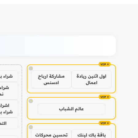
!
شراء ب
اول اثنين ريادة
مشاركة ارباح
اعمال
ادسنس
شراء 
نص
!
اشراق
عالم الشباب
شراء با
الت
!
باقة باك لينك
تحسين محركات