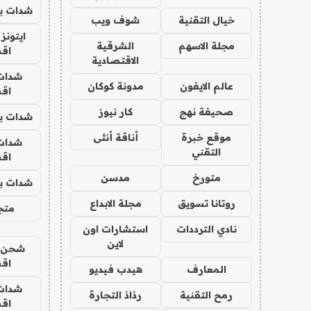
شدات بب
خيال التقنية
شوف ويب
ايتونز
مجلة الاسهم
الشرقية
اق
الاقتصادية
شدات
عالم الايفون
مدونة كوكان
اق
صحيفة نهج
كار نيوز
شدات بب
موقع خبرة
أناقة أنثى
شدات
التقني
اق
متورخ
مدسن
شدات بب
روتانا تسويق
مجلة الابداع
متجر 
نادي الترددات
استشارات اون
لاين
شحن يل
اق
المعارف
هيدب فيديو
شدات
رمح التقنية
رذاذ التجارة
اق