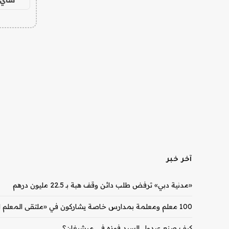
آخر خبر
«مدنية دبي» ترفض طلب دائن وقف هبة بـ 22.5 مليون درهم
100 معلم ومعلمة بمدارس خاصة يشاركون في «ملتقى المعلم الإماراتي» بدبي
كيف صنع عبدول السيد فوزه في ميشيغان؟