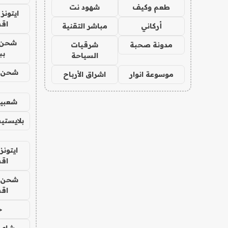
طعم وكيف
شهود نت
ايتونز
اق
أركاني
مباشر التقنية
شحن 
مدونة صحبة
شرقيات
بب
السياحة
شحن يل
موسوعة انوار
اشراق الأرباح
شعبية
بلايستي
ايتونز
اق
شحن يل
اق
ح
شاي 