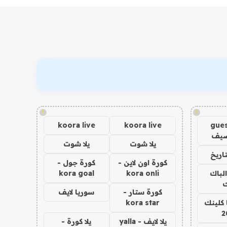
!
!
koora live
koora live
gues
ضيف
يلا شوت
يلا شوت
اريخ
كورة اون لاين -
كورة جول -
الباك
kora onli
kora goal
ك
كورة ستار -
سوريا لايف
 كلينك
kora star
2
يلا لايف - yalla
يلا كورة -