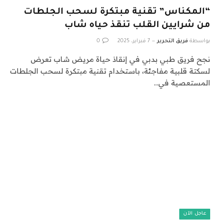
“المكناس” تقنية مبتكرة لسحب الجلطات
من شرايين القلب تنقذ حياه شاب
بواسطة
فريق التحرير
7 فبراير، 2025
0
نجح فريق طبي بدبي في إنقاذ حياة مريض شاب تعرض
لسكتة قلبية مفاجئة، باستخدام تقنية مبتكرة لسحب الجلطات
المستعصية في…
عاجل الآن