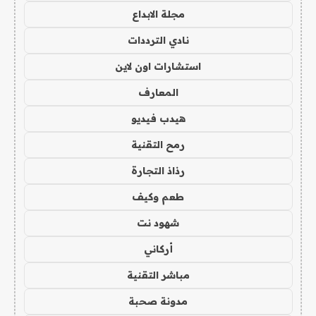
مجلة الابداع
نادي الترددات
استشارات اون لاين
المعارف
هيدب فيديو
رمح التقنية
رذاذ التجارة
طعم وكيف
شهود نت
أركاني
مباشر التقنية
مدونة صحبة