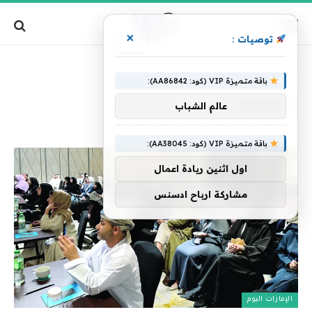
×
توصيات :
»
الرئيسية
الجلطات
باقة متميزة VIP (كود: AA86842):
الجلطات
عالم الشباب
باقة متميزة VIP (كود: AA38045):
اول اثنين ريادة اعمال
مشاركة ارباح ادسنس
الإمارات اليوم