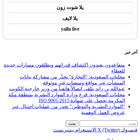
يلا شوت زون
يلا لايف
yalla live
آخر خبر
متقاعدون يعيدون اكتشاف قدراتهم ويطلقون مسارات جديدة
للعطاء
محليات السعودية: “التجارة” تحذّر من مشاركة بيانات
المنشآت عبر مواقع ومنصات غير موثوقة
عبدالله بن زايد يتلقى اتصالاً هاتفياً من وزير خارجية الكويت
محليات السعودية: فرع وزارة الموارد البشرية بمنطقة مكة
المكرمة يحصل على شهادة ISO 9001:2015
“الموارد البشرية والتوطين” تحذر من عمليات احتيال عبر
عروض العمل الوهمية
البحث
عن:
فيسبوك
X (Twitter)
الانستغرام
بينتيريست