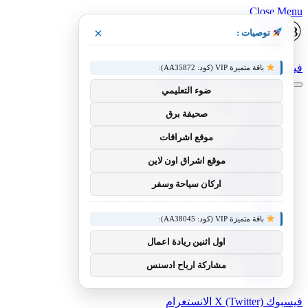
Close Menu
×
توصيات :
فيسبوك
X (Twitter)
الانستغرام
باقة متميزة VIP (كود: AA35872):
ضوء التعليمي
عناوين رئيسية
صحيفة برق
منوعات
الرياضية
موقع اشراقات
أخبار العالم
أخبار السعودية
موقع اشراق اون لاين
فن وإعلام
علوم وتكنولوجيا
اركان سياحة وسفر
مال و أعمال
تقنية
إنترنت ومواقع
باقة متميزة VIP (كود: AA38045):
أدب وثقافة
لايف ستايل
اول اثنين ريادة اعمال
سياحة وترفيه
مشاركة ارباح ادسنس
الطبيعة
وظائف
فيسبوك
X (Twitter)
الانستغرام