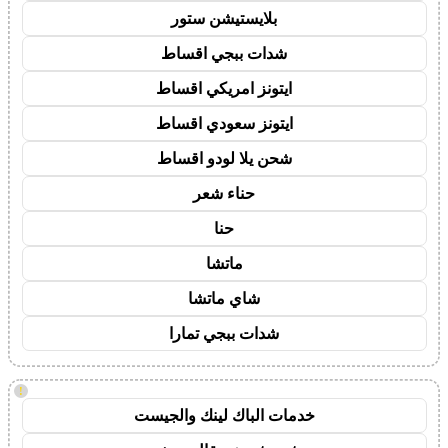
بلايستيشن ستور
شدات ببجي اقساط
ايتونز امريكي اقساط
ايتونز سعودي اقساط
شحن يلا لودو اقساط
حناء شعر
حنا
ماتشا
شاي ماتشا
شدات ببجي تمارا
!
خدمات الباك لينك والجيست