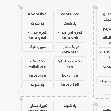
!
!
koora live
koora live
gues
ضيف
يلا شوت
يلا شوت
اريخ
كورة اون لاين -
كورة جول -
الباك
kora onli
kora goal
ك
كورة ستار -
سوريا لايف
 كلينك
kora star
2
يلا لايف - yalla
يلا كورة -
لعرب
live
yallakora
kooralive
kora live
اك لينك
koora 365
يلا شوت
!
!
يلا شوت
كورة ستار -
koora-star
yall