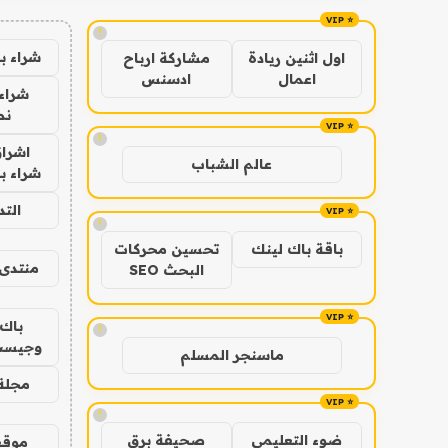
!
شراء ب
اول اثنين ريادة
مشاركة ارباح
اعمال
ادسنس
شراء 
نص
!
اشراق
عالم الشباب
شراء با
الت
!
باقة باك لينك
تحسين محركات
منتدى 
البحث SEO
باك 
!
وجيست
ماسنجر المسلم
مجلة 
!
ضوء التعليمي
صحيفة برق
موقع