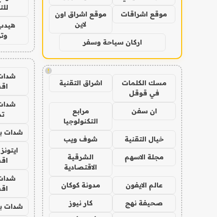
للت
موقع اشراقات
موقع اشراق اون
لاين
هيدب
وتر
اركان سياحة وسفر
!
شدات
مسك الكلمات
اشراق التقنية
اق
في قوقل
شدات
ان سفن
مرابع
تم
التكنولوجيا
شدات بب
خيال التقنية
شوف ويب
ايتونز
مجلة الاسهم
الشرقية
اق
الاقتصادية
شدات
عالم الايفون
مدونة كوكان
اق
صحيفة نهج
كار نيوز
شدات بب