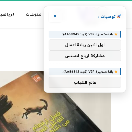
عناوين
منوعات
الرياضية
×
توصيات :
رئيسية
باقة متميزة VIP (كود: AA38045):
»
»
الرئيسية
الجبل
الصفحة 2
اول اثنين ريادة اعمال
الجبل
مشاركة ارباح ادسنس
باقة متميزة VIP (كود: AA86842):
عالم الشباب