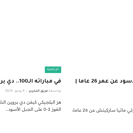
الرياضية
وفاة مفاجئة لحارس مرمى منتخب الجبل الأسود عن عمر 26 عاما |
في مباراته الـ100.. دي بروين يضرب الجبل الأسود
بواسطة
فريق التحرير
6 يونيو، 2024
الفوز 2-0 على الجبل الأسود…
توفيَ حارس مرمى منتخب الجبل الأسود (مونتينيغرو) الدولي ماتيا ساركيتش عن 26 عاما،