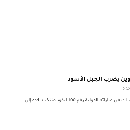
0
هز البلجيكي كيفن دي بروين الشباك في مباراته الدولية رقم 100 ليقود منتخب بلاده إلى