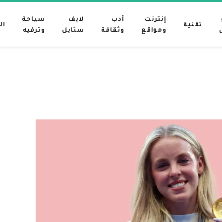
إنترنت
أدب
لايف
سياحة
تقنية
ال
ومواقع
وثقافة
ستايل
وترفيه