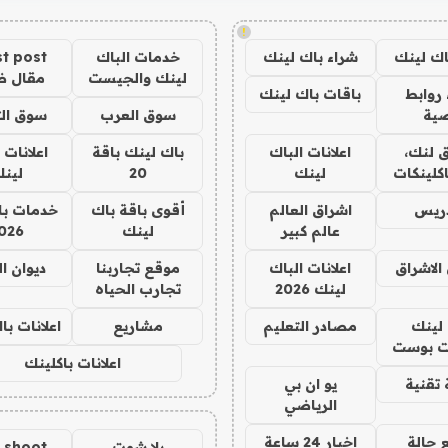
!
اك لينك
شراء باك لينك
خدمات الباك
t post
لينك والجيست
مقال 
روابط
باقات باك لينك
ية
سوق العرب
سوق الت
 لنك،
اعلانات الباك
باك لينك باقة
اعلانات 
كلينكات
لينك
20
لين
دريس
اشراق العالم
أقوى باقة باك
خدمات با
عالم كبير
لينك
026
الاشراق
اعلانات الباك
موقع تجاربنا
ديوان ا
لينك 2026
تجارب الحياه
لينك
مصادر التعليم
مشاريع
اعلانات ب
 بوست
اعلانات باكلينك
تقنية
يو ان بي
الرياضي
 حالة
اخبار 24 ساعة
يلا شوت
a shoot