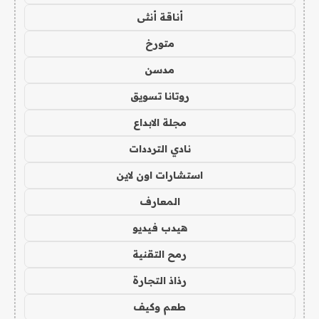
أناقة أنثى
متورخ
مدسن
روتانا تسويق
مجلة الابداع
نادي الترددات
استشارات اون لاين
المعارف
هيدب فيديو
رمح التقنية
رذاذ التجارة
طعم وكيف