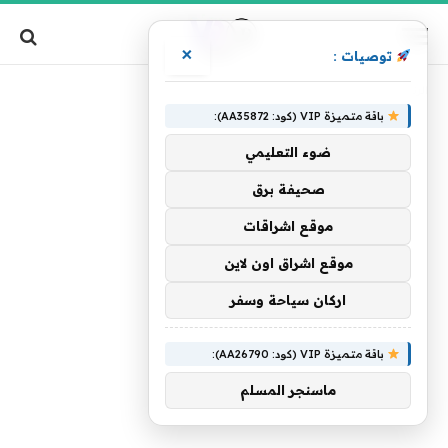
×
توصيات :
»
الرئيسية
الجاهزة
باقة متميزة VIP (كود: AA35872):
ضوء التعليمي
صحيفة برق
موقع اشراقات
موقع اشراق اون لاين
اركان سياحة وسفر
باقة متميزة VIP (كود: AA26790):
ماسنجر المسلم