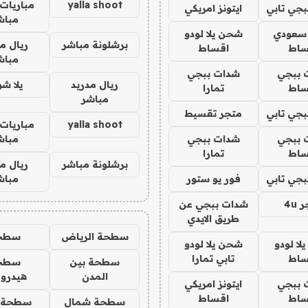
yalla shoot
مباريات 
جي تابي
ايتونز امريكي
مباش
 سعودي
شحن يلا لودو
برشلونة مباشر
ريال م
ساط
اقساط
مباش
 ببجي
شدات ببجي
ريال مدريد
يلا ش
ساط
تمارا
مباشر
جي تابي
متجر تقسيط
yalla shoot
مباريات 
 ببجي
شدات ببجي
مباش
ساط
تمارا
برشلونة مباشر
ريال م
جي تابي
فور يو ستور
مباش
4u
شدات ببجي عن
طريق الايدي
سطحة الرياض
سطح
ا لودو
شحن يلا لودو
ساط
تابي تمارا
سطحة بين
سطح
المدن
هيدرو
 ببجي
ايتونز امريكي
ساط
اقساط
سطحة شمال
سطحة 