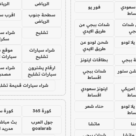
الرياض
الري
 سعودي
فور يو
ساط
سطحة جنوب
اقرب س
الرياض
شدات
شدات ببجي عن
جي
طريق الايدي
تشليح
شراء سي
سكرا
ا لودو
شحن لودو عن
طريق الايدي
شراء سيارات
موقع ش
تشليح
سيارات 
 ببجي
بطاقات ايتونز
ارقام يشترون
شراء سي
شن ستور
شدات ببجي
سيارات تشليح
مصدو
اقساط
شراء سيارات قديمة تشلي
 امريكي
ايتونز سعودي
ساط
اقساط
ا لودو
حناء شعر
كورة 365
كورة س
ساط
جول العرب
بث مباشر
نا
ماتشا
goalarab
مدريد ا
ماتشا
شدات ببجي