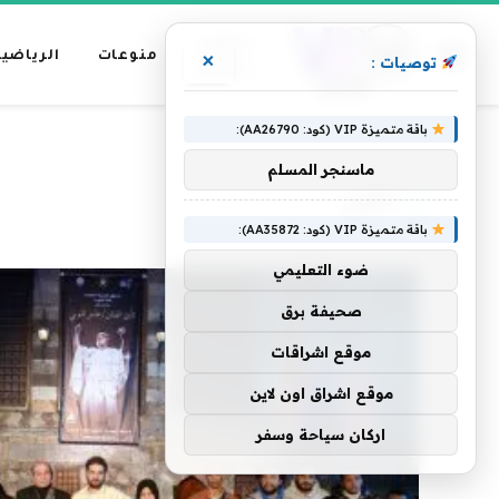
عناوين
منوعات
الرياضية
×
توصيات :
رئيسية
باقة متميزة VIP (كود: AA26790):
»
الرئيسية
التوني
ماسنجر المسلم
التوني
باقة متميزة VIP (كود: AA35872):
ضوء التعليمي
صحيفة برق
موقع اشراقات
موقع اشراق اون لاين
اركان سياحة وسفر