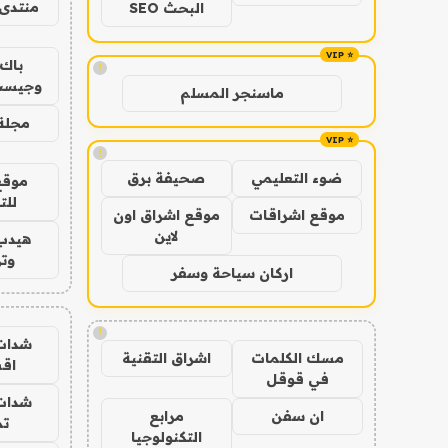
منتدى 
البحث SEO
باك 
!
وجيست
ماسنجر المسلم
مجلة 
!
ضوء التعليمي
صحيفة برق
موقع
للت
موقع اشراقات
موقع اشراق اون
لاين
هيدب
وتر
اركان سياحة وسفر
!
شدات
مسك الكلمات
اشراق التقنية
اق
في قوقل
شدات
ان سفن
مرابع
تم
التكنولوجيا