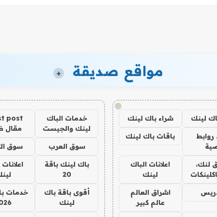
مواقع صديقة
+
!
اك لينك
شراء باك لينك
خدمات الباك
t post
لينك والجيست
مقال 
روابط
باقات باك لينك
ية
سوق العرب
سوق الت
 لنك،
اعلانات الباك
باك لينك باقة
اعلانات 
كلينكات
لينك
20
لين
دريس
اشراق العالم
أقوى باقة باك
خدمات با
عالم كبير
لينك
026