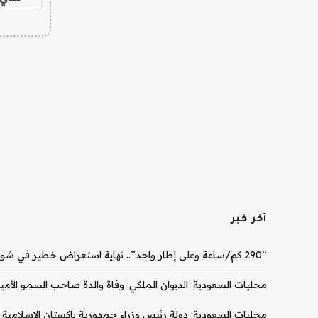
آخر خبر
“290 كم/ساعة وعلى إطار واحد”.. نهاية استعراض خطير في شوارع دبي
محليات السعودية: الديوان الملكي: وفاة والدة صاحب السمو الأمي
محليات السعودية: دولة رئيس وزراء جمهورية باكستان الإسلامية يغ