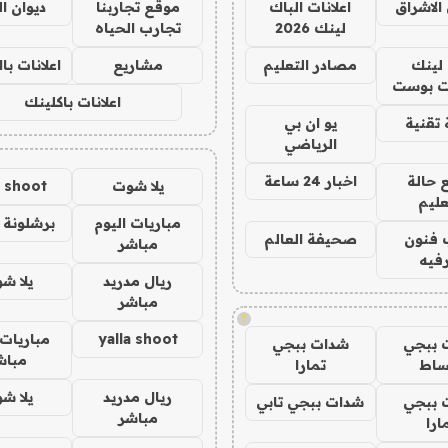
الاشراق
اعلانات الباك
موقع تجاربنا
ديوان ا
لينك 2026
تجارب الحياه
لينك
مصادر التعليم
مشاريع
اعلانات ب
 بوست
اعلانات باكلينك
تقنية
يو ان بي
الرياضي
 حالة
اخبار 24 ساعة
يلا شوت
a shoot
عليم
مباريات اليوم
برشلونة 
 فنون
صحيفة العالم
مباشر
فيه
ريال مدريد
يلا ش
مباشر
!
yalla shoot
مباريات 
 ببجي
شدات ببجي
مباش
ساط
تمارا
ريال مدريد
يلا ش
 ببجي
شدات ببجي تابي
مباشر
ارا