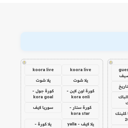
!
!
koora live
koora live
gues
ضيف
يلا شوت
يلا شوت
اريخ
كورة اون لاين -
كورة جول -
الباك
kora onli
kora goal
ك
كورة ستار -
سوريا لايف
 كلينك
kora star
2
يلا لايف - yalla
يلا كورة -