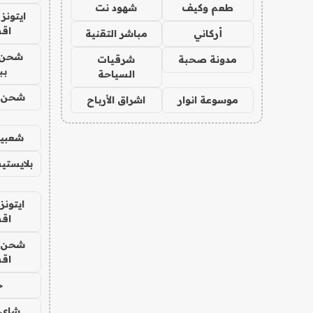
طعم وكيف
شهود نت
ايتونز
اق
أركاني
مباشر التقنية
شحن 
مدونة صحبة
شرقيات
بب
السياحة
شحن يل
موسوعة انوار
اشراق الأرباح
شعبية
بلايستي
ايتونز
اق
شحن يل
اق
ح
شاي 