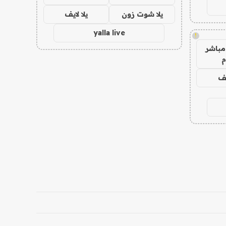
يلا شوت زون
يلا لايف
yalla live
!
مباشر
م
يف