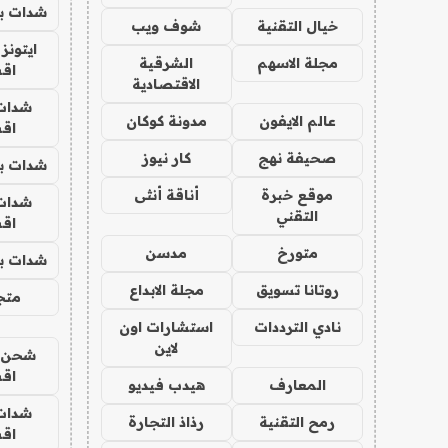
شدات بب
خيال التقنية
شوف ويب
ايتونز
مجلة الاسهم
الشرقية
اق
الاقتصادية
شدات
عالم الايفون
مدونة كوكان
اق
صحيفة نهج
كار نيوز
شدات بب
موقع خبرة
أناقة أنثى
شدات
التقني
اق
متورخ
مدسن
شدات بب
روتانا تسويق
مجلة الابداع
متجر 
نادي الترددات
استشارات اون
لاين
شحن يل
اق
المعارف
هيدب فيديو
شدات
رمح التقنية
رذاذ التجارة
اق