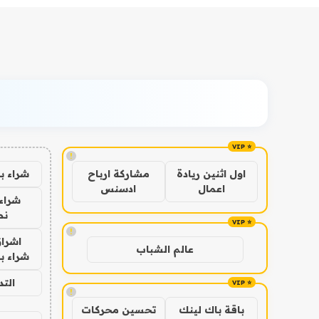
!
شراء ب
اول اثنين ريادة
مشاركة ارباح
اعمال
ادسنس
شراء 
نص
!
اشراق
عالم الشباب
شراء با
الت
!
باقة باك لينك
تحسين محركات