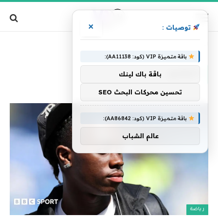
×
توصيات :
»
الرئيسية
التوقيع
باقة متميزة VIP (كود: AA11138):
التوقيع
باقة باك لينك
تحسين محركات البحث SEO
باقة متميزة VIP (كود: AA86842):
عالم الشباب
رياضة