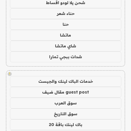
شحن يلا لودو اقساط
حناء شعر
حنا
ماتشا
شاي ماتشا
شدات ببجي تمارا
!
خدمات الباك لينك والجيست
guest post مقال ضيف
سوق العرب
سوق التاريخ
باك لينك باقة 20