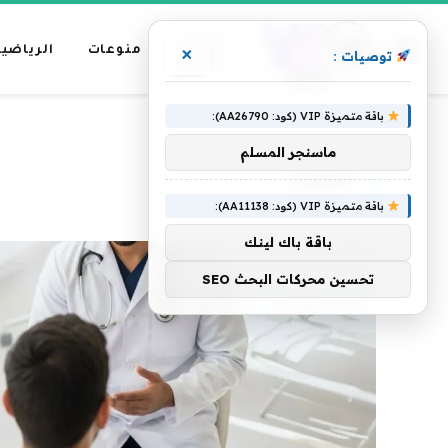
عناوين
منوعات
الرياضية
×
توصيات :
رئيسية
باقة متميزة VIP (كود: AA26790):
»
»
الرئيسية
التوطين
الصفحة 3
ماسنجر المسلم
التوطين
باقة متميزة VIP (كود: AA11138):
باقة باك لينك
تحسين محركات البحث SEO