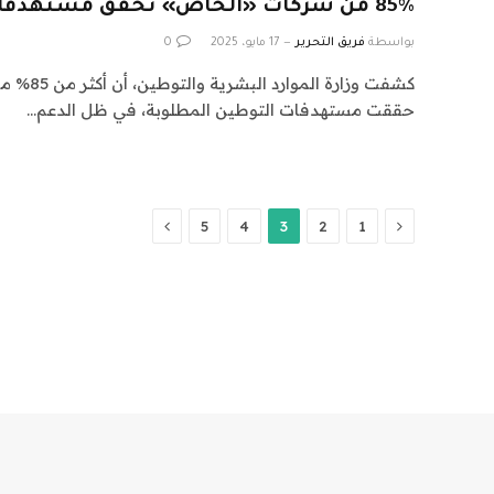
85% من شركات «الخاص» تحقق مستهدفات التوطين
بواسطة
فريق التحرير
17 مايو، 2025
0
كشفت وزارة 
حققت مستهدفات التوطين المطلوبة، في ظل الدعم…
السابق
التالي
5
4
3
2
1