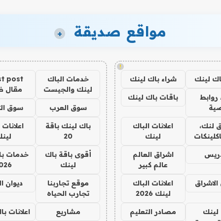
مواقع صديقة
+
!
اك لينك
شراء باك لينك
خدمات الباك
t post
لينك والجيست
مقال 
روابط
باقات باك لينك
ية
سوق العرب
سوق الت
 لنك،
اعلانات الباك
باك لينك باقة
اعلانات 
كلينكات
لينك
20
لين
دريس
اشراق العالم
أقوى باقة باك
خدمات با
عالم كبير
لينك
026
الاشراق
اعلانات الباك
موقع تجاربنا
ديوان ا
لينك 2026
تجارب الحياه
لينك
مصادر التعليم
مشاريع
اعلانات ب