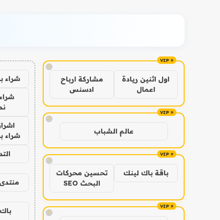
!
شراء ب
اول اثنين ريادة
مشاركة ارباح
اعمال
ادسنس
شراء 
نص
!
اشراق
عالم الشباب
شراء با
الت
!
باقة باك لينك
تحسين محركات
منتدى 
البحث SEO
باك 
!