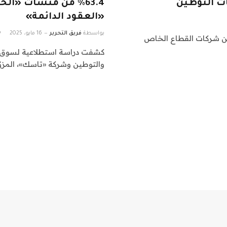
%63.4 من منشآت «ا
«العقود الدائمة»
بواسطة
فريق التحرير
16 مايو، 2025
الموارد البشرية والتوطين، أن أكثر من 85% من شركات القطاع الخاص
كشفت دراسة استطلاعية لسوق الع
والتوطين وشركة «تاسك»، المزوّد