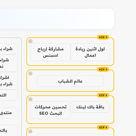
!
شراء ب
اول اثنين ريادة
مشاركة ارباح
اعمال
ادسنس
شراء 
نص
!
اشراق
عالم الشباب
شراء با
الت
!
باقة باك لينك
تحسين محركات
منتدى 
البحث SEO
باك 
!