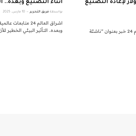
Isem تهبط 9 ملايين دولار لإعادة التصنيع
أثناء التصنيع وبعده.. ال
بواسطة
فريق التحرير
10 مارس، 2025
وبعده.. التأثير البيئي الخطير للأ
اشراق العالم 24 متابعات تقنية: نقدم لكم في اشراق العالم 24 خبر بعنوان “ناشئة