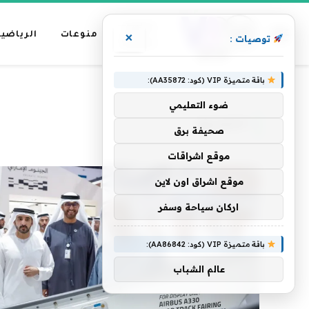
عناوين
منوعات
الرياضية
×
توصيات :
رئيسية
باقة متميزة VIP (كود: AA35872):
»
الرئيسية
التصنيع
ضوء التعليمي
التصنيع
صحيفة برق
موقع اشراقات
موقع اشراق اون لاين
اركان سياحة وسفر
باقة متميزة VIP (كود: AA86842):
عالم الشباب