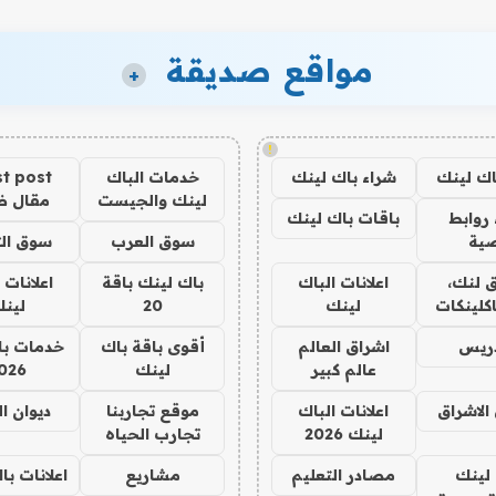
مواقع صديقة
+
!
اك لينك
شراء باك لينك
خدمات الباك
t post
لينك والجيست
مقال 
روابط
باقات باك لينك
ية
سوق العرب
سوق الت
 لنك،
اعلانات الباك
باك لينك باقة
اعلانات 
كلينكات
لينك
20
لين
دريس
اشراق العالم
أقوى باقة باك
خدمات با
عالم كبير
لينك
026
الاشراق
اعلانات الباك
موقع تجاربنا
ديوان ا
لينك 2026
تجارب الحياه
لينك
مصادر التعليم
مشاريع
اعلانات ب