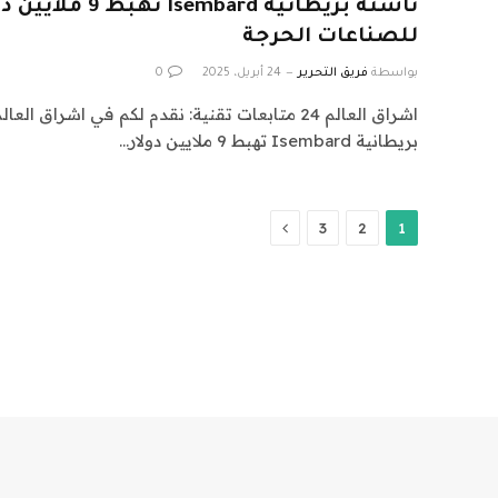
ناشئة بريطانية bard
للصناعات الحرجة
بواسطة
فريق التحرير
24 أبريل، 2025
0
بريطانية Isembard تهبط 9 ملايين دولار…
التالي
3
2
1