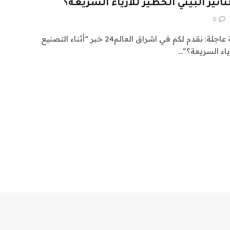
تأثير البيئي الخطير للأزياء السريعة؟
0
اشراق العالم 24 متابعات عالمية عاجلة: نقدم لكم في اشراق العالم24 خبر “أثناء التصنيع
زياء السريعة؟”…