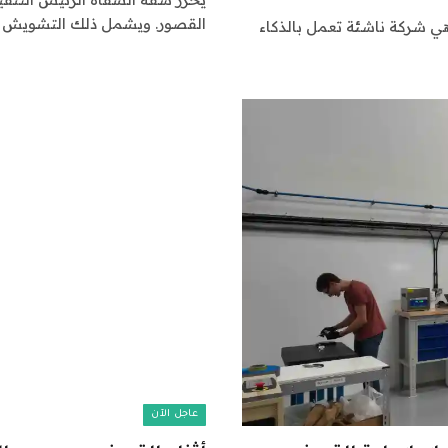
القصور. ويشمل ذلك التشويش ع
أ أنتوني ساردين في تطوير كافيلا في عام 2023، وهي شركة ناشئة تعمل بالذكاء
عاجل الآن