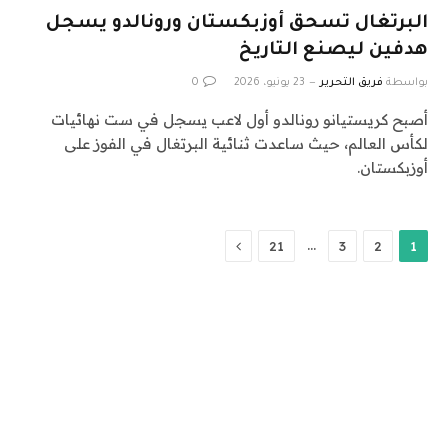
البرتغال تسحق أوزبكستان ورونالدو يسجل
هدفين ليصنع التاريخ
بواسطة
فريق التحرير
23 يونيو، 2026
0
أصبح كريستيانو رونالدو أول لاعب يسجل في ست نهائيات
لكأس العالم، حيث ساعدت ثنائية البرتغال في الفوز على
أوزبكستان.
التالي
…
21
3
2
1