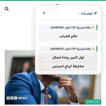
×
توصيات :
»
الرئيسية
التاريخ.
باقة متميزة VIP (كود: AA86842):
التاريخ.
عالم الشباب
باقة متميزة VIP (كود: AA38045):
اول اثنين ريادة اعمال
مشاركة ارباح ادسنس
أخبار العالم