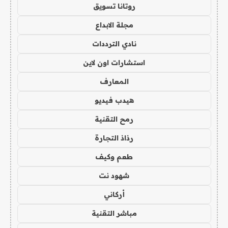
روتانا تسويق
مجلة الابداع
نادي الترددات
استشارات اون لاين
المعارف
هيدب فيديو
رمح التقنية
رذاذ التجارة
طعم وكيف
شهود نت
أركاني
مباشر التقنية