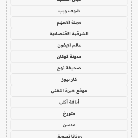
شوف ويب
مجلة الاسهم
الشرقية الاقتصادية
عالم الايفون
مدونة كوكان
صحيفة نهج
كار نيوز
موقع خبرة التقني
أناقة أنثى
متورخ
مدسن
روتانا تسويق