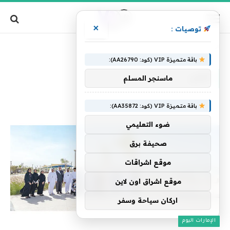
×
توصيات :
»
الرئيسية
البنى
باقة متميزة VIP (كود: AA26790):
البنى
ماسنجر المسلم
باقة متميزة VIP (كود: AA35872):
ضوء التعليمي
صحيفة برق
موقع اشراقات
موقع اشراق اون لاين
اركان سياحة وسفر
الإمارات اليوم