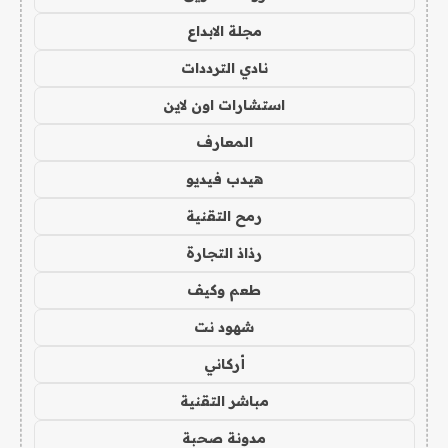
مجلة الابداع
نادي الترددات
استشارات اون لاين
المعارف
هيدب فيديو
رمح التقنية
رذاذ التجارة
طعم وكيف
شهود نت
أركاني
مباشر التقنية
مدونة صحبة