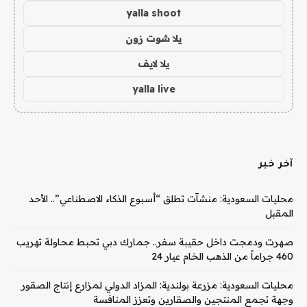
yalla shoot
يلا شوت زون
يلا لايف
yalla live
آخر خبر
محليات السعودية: منشآت تطلق “أسبوع الذكاء الاصطناعي”.. الأحد
المقبل
صهرت ودمجت داخل حقيبة سفر.. جمارك دبي تحبط محاولة تهريب
460 جراماً من الذهب الخام عيار 24
محليات السعودية: مزرعة بولندية: المزاد الدولي لمزارع إنتاج الصقور
وجهة تجمع المنتجين والصقارين وتعزز المنافسة