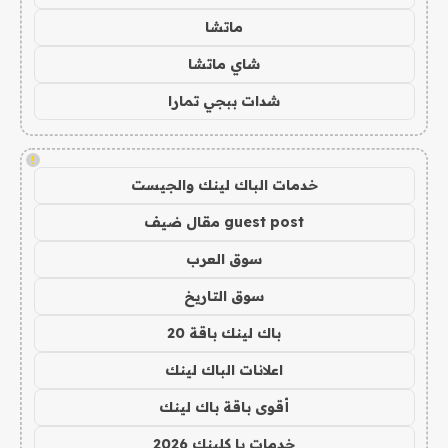
ماتشا
شاي ماتشا
شدات ببجي تمارا
!
خدمات الباك لينك والجيست
guest post مقال ضيف
سوق العرب
سوق التاريخ
باك لينك باقة 20
اعلانات الباك لينك
أقوى باقة باك لينك
خدمات با كلينك 2026