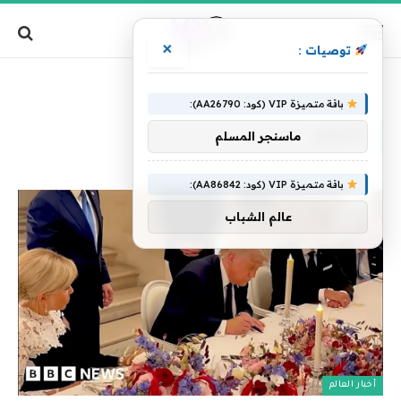
×
توصيات :
»
»
الرئيسية
الاتفاق
الصفحة 2
باقة متميزة VIP (كود: AA26790):
الاتفاق
ماسنجر المسلم
باقة متميزة VIP (كود: AA86842):
عالم الشباب
أخبار العالم