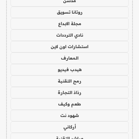
مدسن
روتانا تسويق
مجلة الابداع
نادي الترددات
استشارات اون لاين
المعارف
هيدب فيديو
رمح التقنية
رذاذ التجارة
طعم وكيف
شهود نت
أركاني
مباشر التقنية