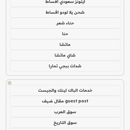
ايتونز سعودي اقساط
شحن يلا لودو اقساط
حناء شعر
حنا
ماتشا
شاي ماتشا
شدات ببجي تمارا
!
خدمات الباك لينك والجيست
guest post مقال ضيف
سوق العرب
سوق التاريخ