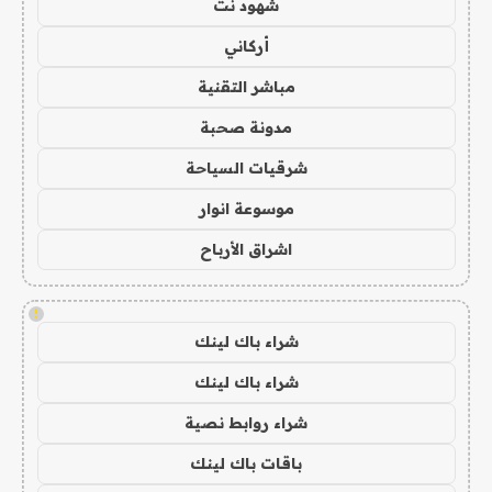
شهود نت
أركاني
مباشر التقنية
مدونة صحبة
شرقيات السياحة
موسوعة انوار
اشراق الأرباح
!
شراء باك لينك
شراء باك لينك
شراء روابط نصية
باقات باك لينك