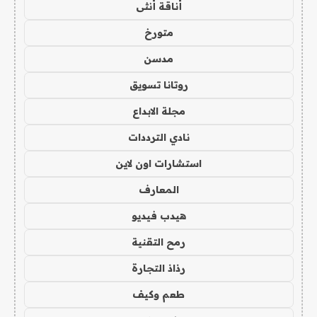
أناقة أنثى
متورخ
مدسن
روتانا تسويق
مجلة الابداع
نادي الترددات
استشارات اون لاين
المعارف
هيدب فيديو
رمح التقنية
رذاذ التجارة
طعم وكيف