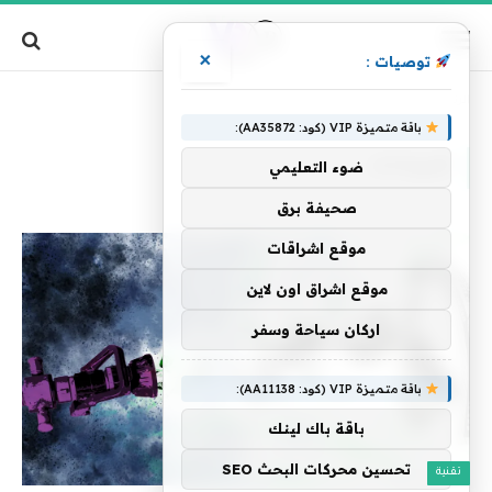
×
توصيات :
»
الرئيسية
الإيرادات
باقة متميزة VIP (كود: AA35872):
الإيرادات
ضوء التعليمي
صحيفة برق
موقع اشراقات
موقع اشراق اون لاين
اركان سياحة وسفر
باقة متميزة VIP (كود: AA11138):
باقة باك لينك
تحسين محركات البحث SEO
تقنية