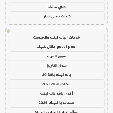
شاي ماتشا
شدات ببجي تمارا
!
خدمات الباك لينك والجيست
guest post مقال ضيف
سوق العرب
سوق التاريخ
باك لينك باقة 20
اعلانات الباك لينك
أقوى باقة باك لينك
خدمات با كلينك 2026
موقع تجاربنا تجارب الحياه