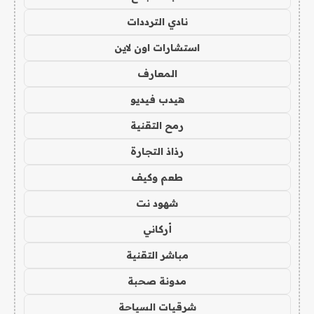
نادي الترددات
استشارات اون لاين
المعارف
هيدب فيديو
رمح التقنية
رذاذ التجارة
طعم وكيف
شهود نت
أركاني
مباشر التقنية
مدونة صحبة
شرقيات السياحة