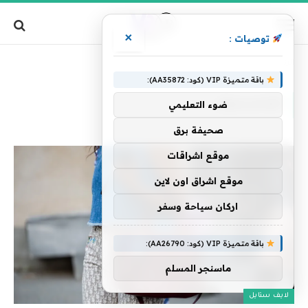
×
توصيات :
»
الرئيسية
الإكسسوار
باقة متميزة VIP (كود: AA35872):
الإكسسوار
ضوء التعليمي
صحيفة برق
موقع اشراقات
موقع اشراق اون لاين
اركان سياحة وسفر
باقة متميزة VIP (كود: AA26790):
ماسنجر المسلم
لايف ستايل