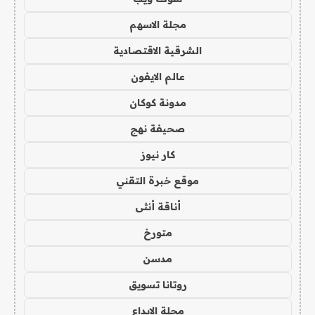
مجلة الاسهم
الشرقية الاقتصادية
عالم الايفون
مدونة كوكان
صحيفة نهج
كار نيوز
موقع خبرة التقني
أناقة أنثى
متورخ
مدسن
روتانا تسويق
مجلة الابداع