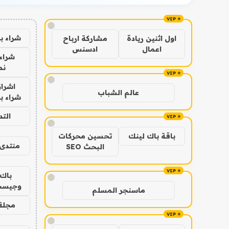
!
شراء ب
اول اثنين ريادة
مشاركة ارباح
اعمال
ادسنس
شراء 
نص
!
اشراق
عالم الشباب
شراء با
الت
!
باقة باك لينك
تحسين محركات
منتدى 
البحث SEO
باك 
!
وجيست
ماسنجر المسلم
مجلة 
!