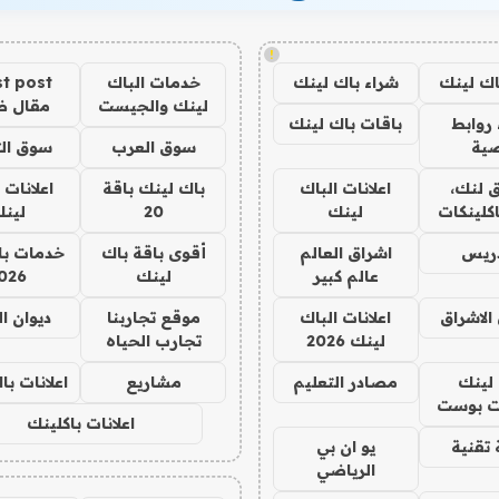
!
اك لينك
شراء باك لينك
خدمات الباك
t post
لينك والجيست
مقال 
روابط
باقات باك لينك
ية
سوق العرب
سوق الت
 لنك،
اعلانات الباك
باك لينك باقة
اعلانات 
كلينكات
لينك
20
لين
دريس
اشراق العالم
أقوى باقة باك
خدمات با
عالم كبير
لينك
026
الاشراق
اعلانات الباك
موقع تجاربنا
ديوان ا
لينك 2026
تجارب الحياه
لينك
مصادر التعليم
مشاريع
اعلانات ب
 بوست
اعلانات باكلينك
تقنية
يو ان بي
الرياضي