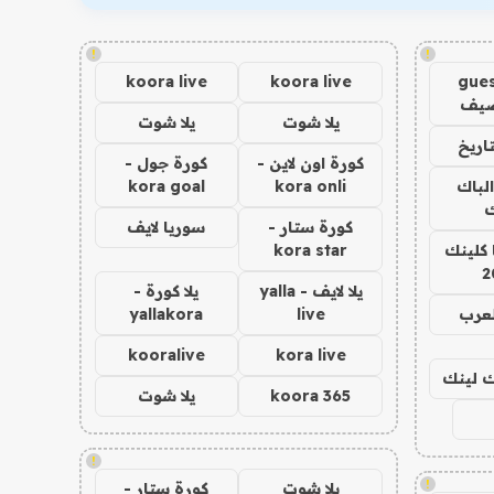
!
!
koora live
koora live
gues
ضيف
يلا شوت
يلا شوت
اريخ
كورة اون لاين -
كورة جول -
الباك
kora onli
kora goal
ك
كورة ستار -
سوريا لايف
 كلينك
kora star
2
يلا لايف - yalla
يلا كورة -
لعرب
live
yallakora
kooralive
kora live
اك لينك
koora 365
يلا شوت
!
!
يلا شوت
كورة ستار -