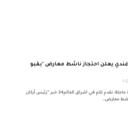
غندي يعلن احتجاز ناشط معارض "بقبو
0
اشراق العالم 24 متابعات عالمية عاجلة: نقدم لكم في اشراق العالم24 خبر “رئيس أركان
ناشط معارض…