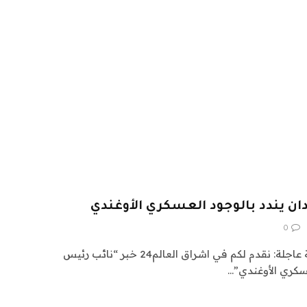
ن يندد بالوجود العسكري الأوغندي
0
اشراق العالم 24 متابعات عالمية عاجلة: نقدم لكم في اشراق العالم24 خبر “نائب رئيس
سكري الأوغندي”…