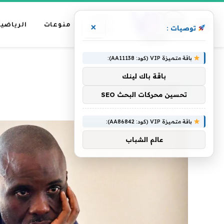
عناوين
منوعات
الرياضية
×
توصيات :
رئيسية
باقة متميزة VIP (كود: AA11138):
»
الرئيسية
الأوغندي
باقة باك لينك
الأوغندي
تحسين محركات البحث SEO
باقة متميزة VIP (كود: AA86842):
عالم الشباب