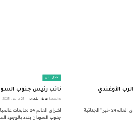
عاجل الآن
لرب الأوغندي
نائب رئيس جنوب السودا
بواسطة
فريق التحرير
25 مارس، 2025
اشراق العالم 24 متابعات عالمية عاجلة: نقدم لكم في اشراق العالم24 خبر “الجنائية
جنوب السودان يندد بالوجود الع