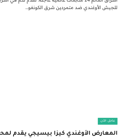
للجيش الأوغندي ضد متمردين شرق الكونغو…
عاجل الآن
المعارض الأوغندي كيزا بيسيجي يقدم لم