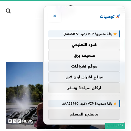
×
توصيات :
»
الرئيسية
الألماني
باقة متميزة VIP (كود: AA35872):
الألماني
ضوء التعليمي
صحيفة برق
موقع اشراقات
موقع اشراق اون لاين
اركان سياحة وسفر
باقة متميزة VIP (كود: AA26790):
ماسنجر المسلم
أخبار العالم