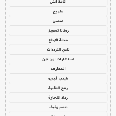
أناقة أنثى
متورخ
مدسن
روتانا تسويق
مجلة الابداع
نادي الترددات
استشارات اون لاين
المعارف
هيدب فيديو
رمح التقنية
رذاذ التجارة
طعم وكيف