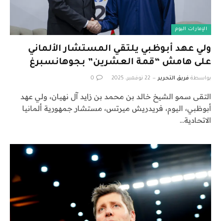
الإمارات اليوم
ولي عهد أبوظبي يلتقي المستشار الألماني
على هامش “قمة العشرين” بجوهانسبرغ
بواسطة
فريق التحرير
22 نوفمبر، 2025
0
التقى سمو الشيخ خالد بن محمد بن زايد آل نهيان، ولي عهد
أبوظبي، اليوم، فريدريش ميرتس، مستشار جمهورية ألمانيا
الاتحادية…