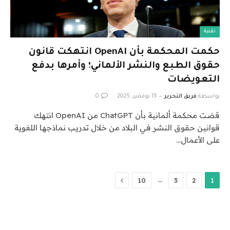
تقنية
حكمت المحكمة بأن OpenAI انتهكت قانون
حقوق الطبع والنشر الألماني؛ وأمرها بدفع
التعويضات
بواسطة
فريق التحرير
13 نوفمبر، 2025
0
قضت محكمة ألمانية بأن ChatGPT من OpenAI انتهك
قوانين حقوق النشر في البلاد من خلال تدريب نماذجها اللغوية
على الأعمال…
التالي
…
10
3
2
1