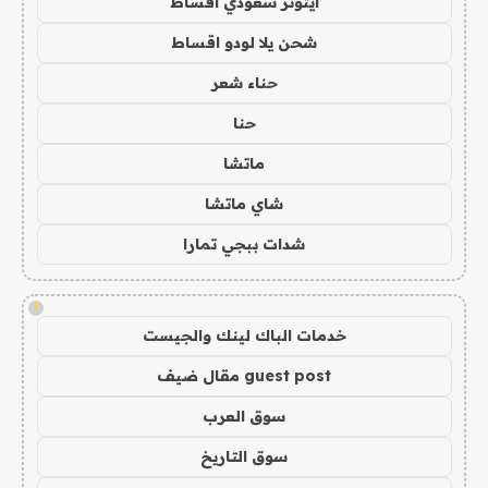
ايتونز سعودي اقساط
شحن يلا لودو اقساط
حناء شعر
حنا
ماتشا
شاي ماتشا
شدات ببجي تمارا
!
خدمات الباك لينك والجيست
guest post مقال ضيف
سوق العرب
سوق التاريخ