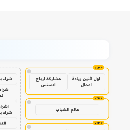
!
شراء ب
اول اثنين ريادة
مشاركة ارباح
اعمال
ادسنس
شراء 
نص
!
اشراق
عالم الشباب
شراء با
الت
!