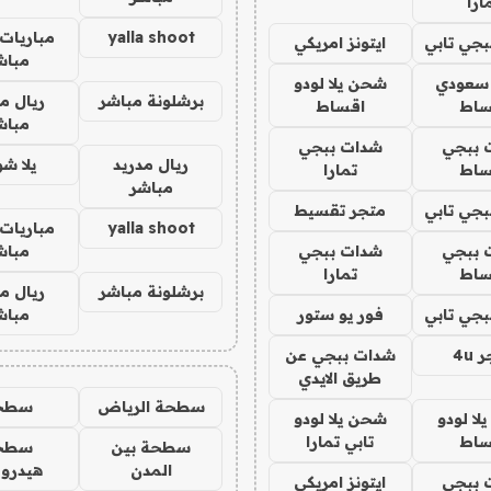
ارا
yalla shoot
مباريات 
جي تابي
ايتونز امريكي
مباش
 سعودي
شحن يلا لودو
برشلونة مباشر
ريال م
ساط
اقساط
مباش
 ببجي
شدات ببجي
ريال مدريد
يلا ش
ساط
تمارا
مباشر
جي تابي
متجر تقسيط
yalla shoot
مباريات 
 ببجي
شدات ببجي
مباش
ساط
تمارا
برشلونة مباشر
ريال م
جي تابي
فور يو ستور
مباش
4u
شدات ببجي عن
طريق الايدي
سطحة الرياض
سطح
ا لودو
شحن يلا لودو
ساط
تابي تمارا
سطحة بين
سطح
المدن
هيدرو
 ببجي
ايتونز امريكي