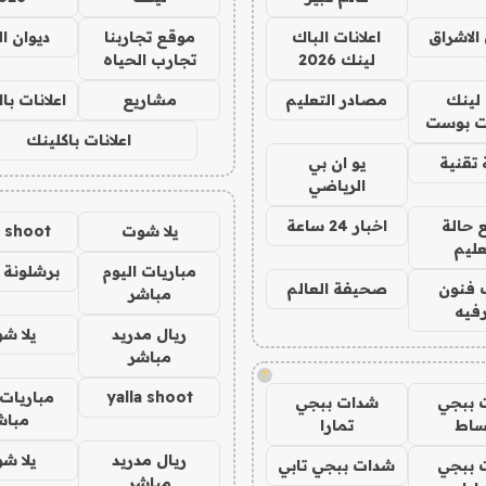
الاشراق
اعلانات الباك
موقع تجاربنا
ديوان ا
لينك 2026
تجارب الحياه
لينك
مصادر التعليم
مشاريع
اعلانات ب
 بوست
اعلانات باكلينك
تقنية
يو ان بي
الرياضي
 حالة
اخبار 24 ساعة
يلا شوت
a shoot
عليم
مباريات اليوم
برشلونة 
 فنون
صحيفة العالم
مباشر
فيه
ريال مدريد
يلا ش
مباشر
!
yalla shoot
مباريات 
 ببجي
شدات ببجي
مباش
ساط
تمارا
ريال مدريد
يلا ش
 ببجي
شدات ببجي تابي
مباشر