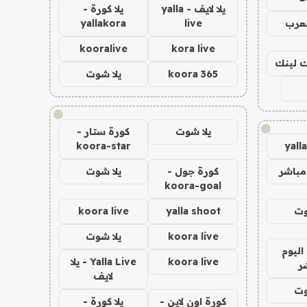
يلا لايف - yalla
يلا كورة -
لعرب
live
yallakora
kooralive
kora live
اك لينك
koora 365
يلا شوت
!
!
يلا شوت
كورة ستار -
koora-star
yall
مباشر
كورة جول -
يلا شوت
koora-goal
وت
yalla shoot
koora live
koora live
يلا شوت
اليوم
koora live
Yalla Live - يلا
ر
لايف
وت
كورة اون لاين -
يلا كورة -