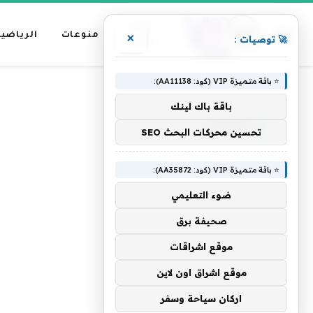
عناوين
منوعات
الرياضية
×
🚀 توصيات :
رئيسية
⭐ باقة متميزة VIP (كود: AA11138):
»
الرئيسية
اعتزازنا
باقة باك لينك
اعتزازنا
تحسين محركات البحث SEO
⭐ باقة متميزة VIP (كود: AA35872):
ضوء التعليمي
صحيفة برق
موقع اشراقات
موقع اشراق اون لاين
اركان سياحة وسفر