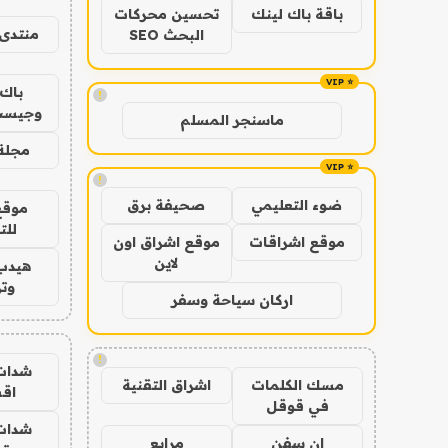
باقة باك لينك
تحسين محركات
منتدى 
البحث SEO
باك 
!
وجيست
ماسنجر المسلم
مجلة 
!
ضوء التعليمي
صحيفة برق
موقع
للت
موقع اشراقات
موقع اشراق اون
لاين
هيدب
وتر
اركان سياحة وسفر
!
شدات
مسك الكلمات
اشراق التقنية
اق
في قوقل
شدات
ان سفن
مرابع