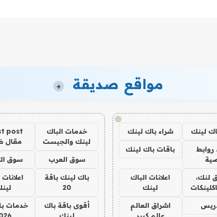
مواقع صديقة
+
!
اك لينك
شراء باك لينك
خدمات الباك
t post
لينك والجيست
مقال 
روابط
باقات باك لينك
ية
سوق العرب
سوق الت
 لنك،
اعلانات الباك
باك لينك باقة
اعلانات 
كلينكات
لينك
20
لين
دريس
اشراق العالم
أقوى باقة باك
خدمات با
عالم كبير
لينك
026