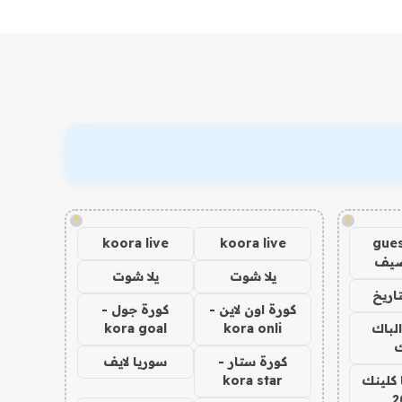
!
!
koora live
koora live
gues
ضيف
يلا شوت
يلا شوت
اريخ
كورة اون لاين -
كورة جول -
الباك
kora onli
kora goal
ك
كورة ستار -
سوريا لايف
 كلينك
kora star
2