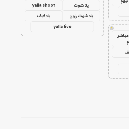
ليوم
يلا شوت
yalla shoot
يلا شوت زون
يلا لايف
yalla live
!
مباشر
م
يف