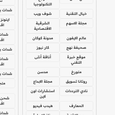
تم
التكنولوجيا
شدات بب
خيال التقنية
شوف ويب
ايتونز
مجلة الاسهم
الشرقية
اق
الاقتصادية
شدات
عالم الايفون
مدونة كوكان
اق
صحيفة نهج
كار نيوز
شدات بب
موقع خبرة
أناقة أنثى
شدات
التقني
اق
متورخ
مدسن
شدات بب
روتانا تسويق
مجلة الابداع
متجر 
نادي الترددات
استشارات اون
لاين
شحن يل
اق
المعارف
هيدب فيديو
شدات