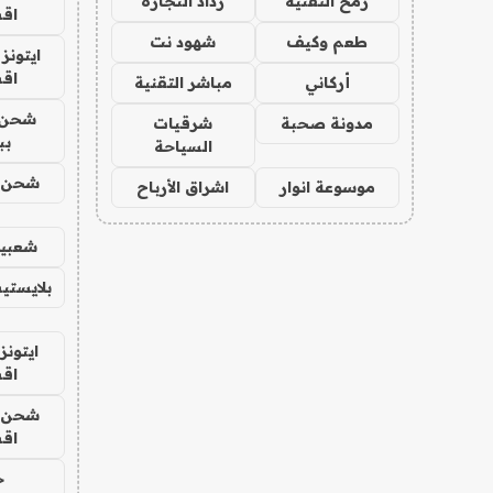
رمح التقنية
رذاذ التجارة
اق
طعم وكيف
شهود نت
ايتونز
اق
أركاني
مباشر التقنية
شحن 
مدونة صحبة
شرقيات
بب
السياحة
شحن يل
موسوعة انوار
اشراق الأرباح
شعبية
بلايستي
ايتونز
اق
شحن يل
اق
ح