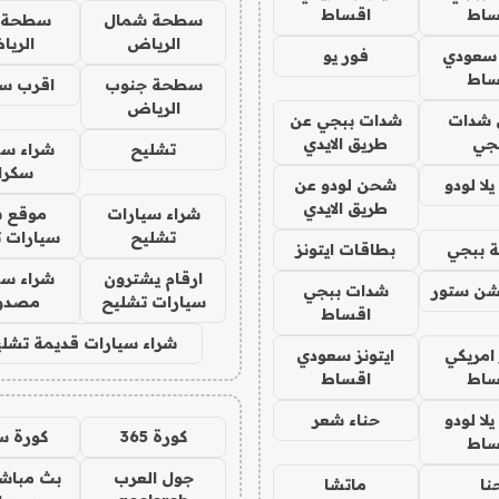
ساط
اقساط
سطحة شمال
سطحة 
الرياض
الري
 سعودي
فور يو
ساط
سطحة جنوب
اقرب س
الرياض
شدات
شدات ببجي عن
جي
طريق الايدي
تشليح
شراء سي
سكرا
ا لودو
شحن لودو عن
طريق الايدي
شراء سيارات
موقع ش
تشليح
سيارات 
 ببجي
بطاقات ايتونز
ارقام يشترون
شراء سي
شن ستور
شدات ببجي
سيارات تشليح
مصدو
اقساط
شراء سيارات قديمة تشلي
 امريكي
ايتونز سعودي
ساط
اقساط
ا لودو
حناء شعر
كورة 365
كورة س
ساط
جول العرب
بث مباشر
نا
ماتشا