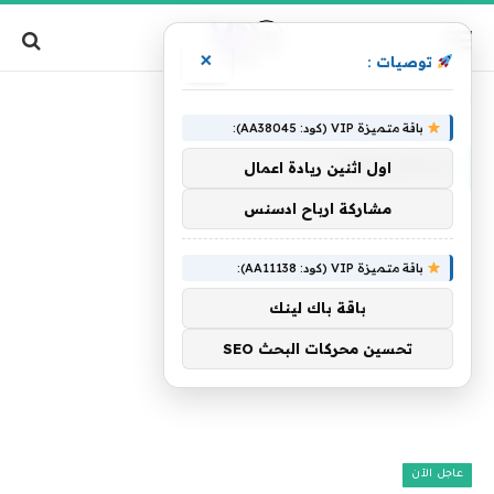
×
توصيات :
»
الرئيسية
استنسخها
باقة متميزة VIP (كود: AA38045):
استنسخها
اول اثنين ريادة اعمال
مشاركة ارباح ادسنس
باقة متميزة VIP (كود: AA11138):
باقة باك لينك
تحسين محركات البحث SEO
عاجل الآن