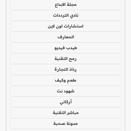
مجلة الابداع
نادي الترددات
استشارات اون لاين
المعارف
هيدب فيديو
رمح التقنية
رذاذ التجارة
طعم وكيف
شهود نت
أركاني
مباشر التقنية
مدونة صحبة