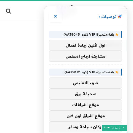
×
توصيات :
»
الرئيسية
استفهام
باقة متميزة VIP (كود: AA38045):
استفهام
اول اثنين ريادة اعمال
مشاركة ارباح ادسنس
باقة متميزة VIP (كود: AA35872):
ضوء التعليمي
صحيفة برق
موقع اشراقات
موقع اشراق اون لاين
اركان سياحة وسفر
عناوين رئيسية