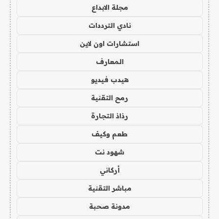
مجلة الابداع
نادي الترددات
استشارات اون لاين
المعارف
هيدب فيديو
رمح التقنية
رذاذ التجارة
طعم وكيف
شهود نت
أركاني
مباشر التقنية
مدونة صحبة