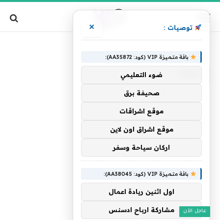
×
توصيات :
»
الرئيسية
إنتاجا
باقة متميزة VIP (كود: AA35872):
إنتاجا
ضوء التعليمي
صحيفة برق
موقع اشراقات
موقع اشراق اون لاين
اركان سياحة وسفر
باقة متميزة VIP (كود: AA38045):
اول اثنين ريادة اعمال
مشاركة ارباح ادسنس
عاجل الآن