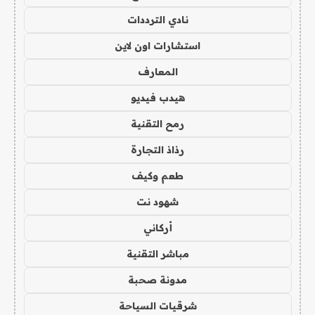
نادي الترددات
استشارات اون لاين
المعارف
هيدب فيديو
رمح التقنية
رذاذ التجارة
طعم وكيف
شهود نت
أركاني
مباشر التقنية
مدونة صحبة
شرقيات السياحة