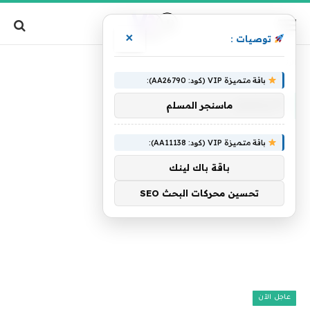
×
توصيات :
»
»
الرئيسية
أميركيون
الصفحة 2
باقة متميزة VIP (كود: AA26790):
أميركيون
ماسنجر المسلم
باقة متميزة VIP (كود: AA11138):
باقة باك لينك
تحسين محركات البحث SEO
عاجل الآن