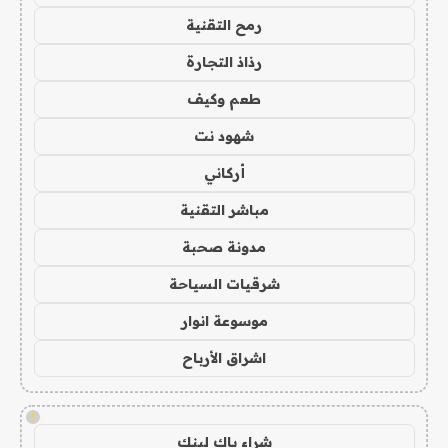
رمح التقنية
رذاذ التجارة
طعم وكيف
شهود نت
أركاني
مباشر التقنية
مدونة صحبة
شرقيات السياحة
موسوعة انوار
اشراق الأرباح
!
شراء باك لينك