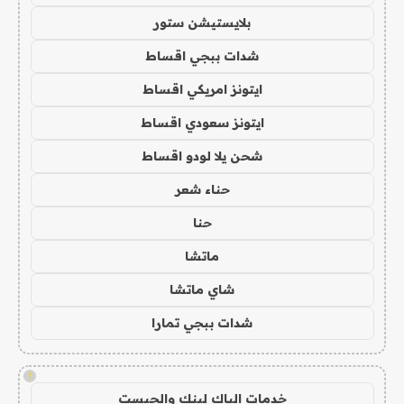
بلايستيشن ستور
شدات ببجي اقساط
ايتونز امريكي اقساط
ايتونز سعودي اقساط
شحن يلا لودو اقساط
حناء شعر
حنا
ماتشا
شاي ماتشا
شدات ببجي تمارا
!
خدمات الباك لينك والجيست