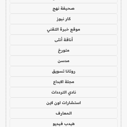
صحيفة نهج
كار نيوز
موقع خبرة التقني
أناقة أنثى
متورخ
مدسن
روتانا تسويق
مجلة الابداع
نادي الترددات
استشارات اون لاين
المعارف
هيدب فيديو