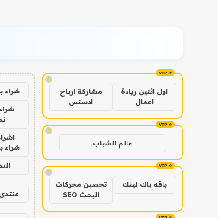
!
شراء ب
اول اثنين ريادة
مشاركة ارباح
اعمال
ادسنس
شراء 
نص
!
اشراق
عالم الشباب
شراء با
الت
!
باقة باك لينك
تحسين محركات
منتدى 
البحث SEO