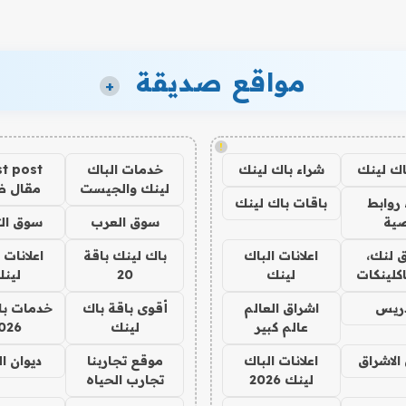
مواقع صديقة
+
!
اك لينك
شراء باك لينك
خدمات الباك
t post
لينك والجيست
مقال 
روابط
باقات باك لينك
ية
سوق العرب
سوق الت
 لنك،
اعلانات الباك
باك لينك باقة
اعلانات 
كلينكات
لينك
20
لين
دريس
اشراق العالم
أقوى باقة باك
خدمات با
عالم كبير
لينك
026
الاشراق
اعلانات الباك
موقع تجاربنا
ديوان ا
لينك 2026
تجارب الحياه