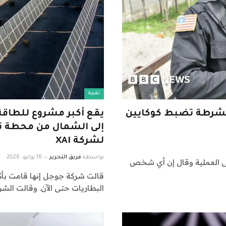
تقنية
 الشرطة تضبط كوكايين
إلى الشمال من محطة تول
لشركة XAI
بواسطة
فريق التحرير
16 يوليو، 2026
على العملية وقال إن أي شخص
قالت شركة جوجل إنها قامت بأك
البطاريات حتى الآن. وقالت ال