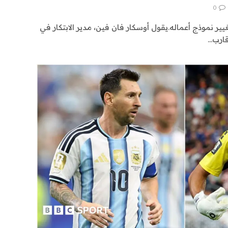
0
غيير نموذج أعماله.يقول أوسكار فان فين، مدير الابتكار في
قارب…