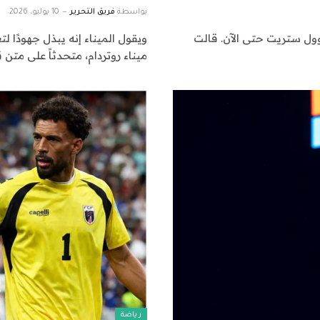
بواسطة
فريق التحرير
10 يوليو، 2026
وول ستريت حتى الآن. قالت
ويقول الميناء إنه يبذل جهودًا لت
ميناء روتردام، متحدثاً على متن 
رياضة