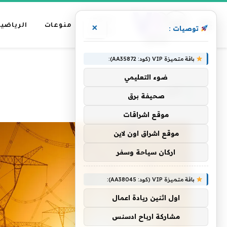
عناوين
منوعات
الرياضية
×
توصيات :
رئيسية
باقة متميزة VIP (كود: AA35872):
»
الرئيسية
أكبر
ضوء التعليمي
أكبر
صحيفة برق
موقع اشراقات
موقع اشراق اون لاين
اركان سياحة وسفر
باقة متميزة VIP (كود: AA38045):
اول اثنين ريادة اعمال
مشاركة ارباح ادسنس