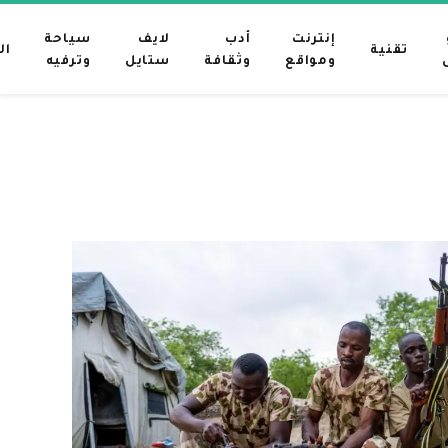
إنترنت
أدب
لايف
سياحة
تقنية
ال
ومواقع
وثقافة
ستايل
وترفيه