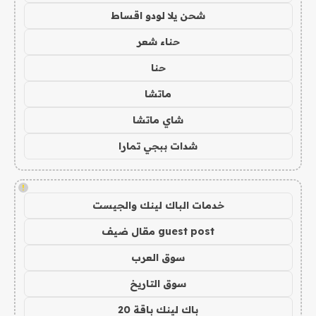
شحن يلا لودو اقساط
حناء شعر
حنا
ماتشا
شاي ماتشا
شدات ببجي تمارا
!
خدمات الباك لينك والجيست
guest post مقال ضيف
سوق العرب
سوق التاريخ
باك لينك باقة 20