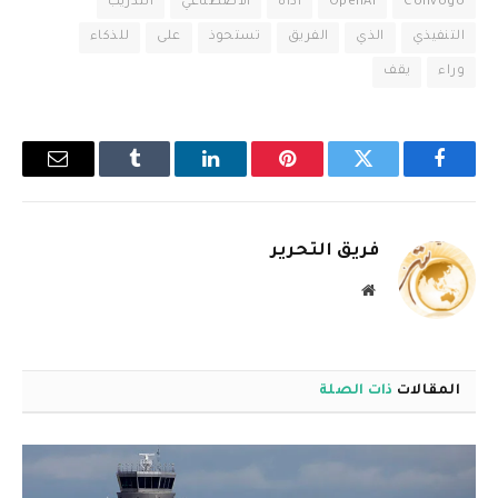
Convogo
OpenAI
أداة
الاصطناعي
التدريب
التنفيذي
الذي
الفريق
تستحوذ
على
للذكاء
وراء
يقف
فيسبوك
تويتر
بينتيريست
لينكدإن
Tumblr
البريد
الإلكترو
فريق التحرير
موقع
الويب
المقالات
ذات الصلة