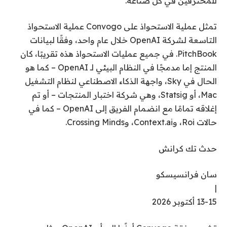
للمحترفين في كل صناعة.”
تمثل عملية الاستحواذ على Convogo عملية الاستحواذ
التاسعة لشركة OpenAI خلال عام واحد، وفقًا لبيانات
PitchBook. في جميع عمليات الاستحواذ هذه تقريبًا، كان
المنتج إما مدمجًا في النظام البيئي لـ OpenAI – كما هو
الحال في Sky، واجهة الذكاء الاصطناعي لنظام التشغيل
Mac، أو Statsig، وهي شركة اختبار المنتجات – أو تم
إغلاقه تمامًا مع انضمام الفريق إلى OpenAI – كما في
حالات Roi، وContext.ai، وCrossing Minds.
حدث تك كرانش
سان فرانسيسكو
|
13-15 أكتوبر 2026