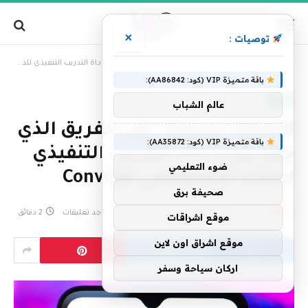
×
توصيات :
»
الرئيسية
OpenAI تستحوذ على الفريق الذي يقف وراء أداة التدريب التنفيذي للذكاء الاصطناعي Convogo
باقة متميزة VIP (كود: AA86842):
تقنية
عالم الشباب
OpenAI تستحوذ على الفريق الذي
باقة متميزة VIP (كود: AA35872):
يقف وراء أداة التدريب التنفيذي
ضوء التعليمي
للذكاء الاصطناعي Convogo
صحيفة برق
بواسطة
فريق التحرير
8 يناير، 2026
لا توجد تعليقات
2 دقائق
موقع اشراقات
موقع اشراق اون لاين
اركان سياحة وسفر