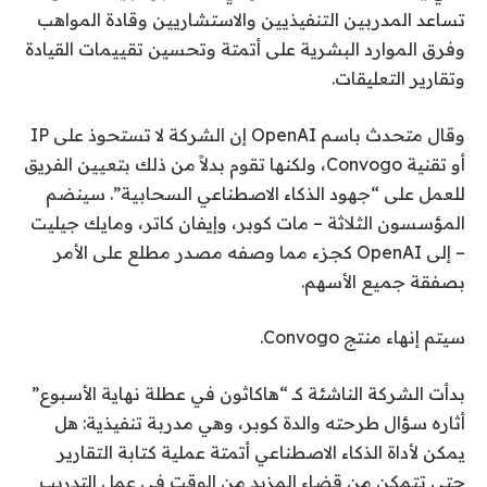
تساعد المدربين التنفيذيين والاستشاريين وقادة المواهب
وفرق الموارد البشرية على أتمتة وتحسين تقييمات القيادة
وتقارير التعليقات.
وقال متحدث باسم OpenAI إن الشركة لا تستحوذ على IP
أو تقنية Convogo، ولكنها تقوم بدلاً من ذلك بتعيين الفريق
للعمل على “جهود الذكاء الاصطناعي السحابية”. سينضم
المؤسسون الثلاثة – مات كوبر، وإيفان كاتر، ومايك جيليت
– إلى OpenAI كجزء مما وصفه مصدر مطلع على الأمر
بصفقة جميع الأسهم.
سيتم إنهاء منتج Convogo.
بدأت الشركة الناشئة كـ “هاكاثون في عطلة نهاية الأسبوع”
أثاره سؤال طرحته والدة كوبر، وهي مدربة تنفيذية: هل
يمكن لأداة الذكاء الاصطناعي أتمتة عملية كتابة التقارير
حتى تتمكن من قضاء المزيد من الوقت في عمل التدريب