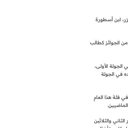
زر، ابن أسطورة
لعديد من الجوائز كطالب
يضًا خمسة اختيارات مستقبلية للجولة الثانية ليعودوا من 16 إلى 21 في الجولة الأولى،
 يتم تجنيده في الجولة
ى تقييمًا في فئة هذا العام
الثاني والثلاثين