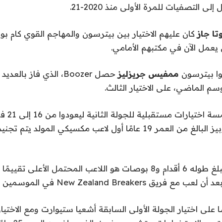
 التصفيات للمرة الأولى منذ 2020-21.
تا جاز
كان عليهم الاختيار بين بيترسون والمهاجم القوي كام بو
 يعمل الآن في مكتبهم الأمامي.
ا بيترسون
ممفيس جريزليز
حصل Boozer، الذي فاز با
م الماضي، على الاختيار الثالث.
لقد جمعوا أ
حيث جعلوا كريم لوبيز البالغ من العمر 19 عامًا أول لاعب مكسيكي المولد
كان المهاجم الذي يبلغ طوله 6 أقدام و8 بوصات هو اللاعب المحتمل الأعل
New Zealand Breaker في الموسمين الماضيين.
على اختيار الجولة الأولى السابقة
أشعيا ستيوارت ومع الاختيار 