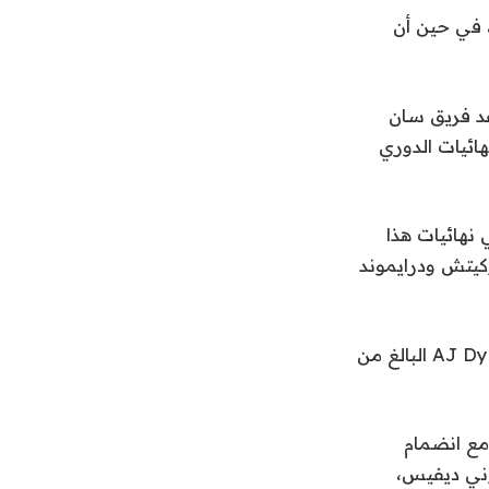
، في حين أن
أول اختيار شامل في عام 2023، ولم يساعد فريق سان
ائيات الدوري
نهائيات هذا
بين الآخرين نيكولا جوكيتش ودرايموند
كان الاختيار الأول لهذا العام وكان من المتوقع أن يختار AJ Dybantsa البالغ من
ردز مع انضمام
ج وأنتوني ديفيس،