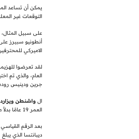
يمكن أن تساعد المس
التوقعات غير المعل
أنطونيو سبيرز على 
الاميركي للمحترفين
لقد تعرضوا للهزيم
جرين ودينيس رودم
ال
واشنطن ويزارد
العمر 19 عامًا بدلاً من دارين بيترسون بعد منح تراي يونج تمديد العقد.