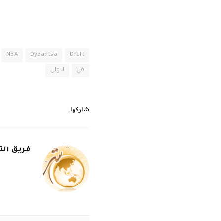
NBA
Dybantsa
Draft
في
لاوال
شاركها.
فريق الت