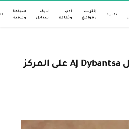
إنترنت
أدب
لايف
سياحة
تقنية
ال
ومواقع
وثقافة
ستايل
وترفيه
NBA Draft 2026: تم اختيار البريطاني توبي لاوال بعد حصول AJ Dybantsa على المركز