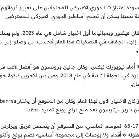
ودة امتيازات الدوري الاميركي للمحترفين على تغيير ثرواتهم
نة نسبيًا يمكن أن تصبح أساطير الدوري الاميركي للمحترفين.
على سبيل المثال، كان فيكتور ويمبانياما 
إنهاء الجفاف في التصفيات هذا العام فحسب، بل وصلوا إلى نه
.
ة أمام نيويورك نيكس، وكان جالين برونسون هو أفضل لاعب في 
العام، والذي تم اختياره في الجولة الثانية في عام 2018. ومن 
ان.
ز
بعد الرقم القياسي 17-65 الموسم الماضي، من المتوقع أن يتحسن فريق ويزا
ديبانتسا الذي يبلغ طوله 6 أقدام و9 بوصات إلى مجموعة أساسية تضم يون