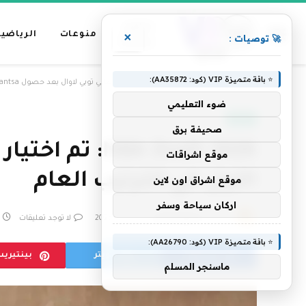
عناوين
منوعات
الرياضية
×
🚀 توصيات :
رئيسية
⭐ باقة متميزة VIP (كود: AA35872):
»
الرئيسية
NBA Draft 2026: تم اختيار البريطاني توبي لاوال بعد حصول AJ Dybantsa على المركز الأول في الترتيب العام
ضوء التعليمي
رياضة
صحيفة برق
موقع اشراقات
الأول في الترتيب العام
موقع اشراق اون لاين
اركان سياحة وسفر
بواسطة
فريق التحرير
25 يونيو، 2026
لا توجد تعليقات
⭐ باقة متميزة VIP (كود: AA26790):
فيسبوك
تويتر
بينتيري
ماسنجر المسلم