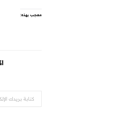
معجب بهذه:
اك
كتابة بريدك الإلكتروني...