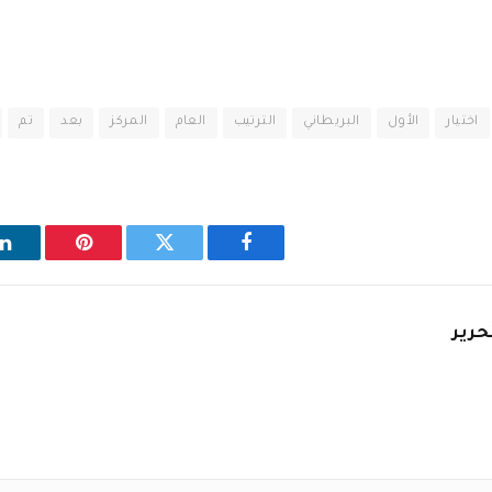
اختيار
الأول
البريطاني
الترتيب
العام
المركز
بعد
تم
فيسبوك
تويتر
بينتيريست
ل
حرير