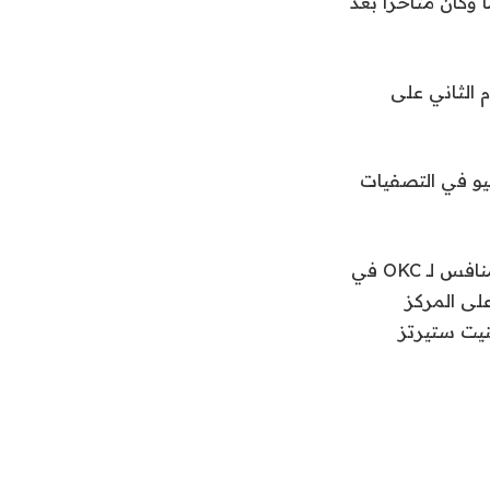
متعدد الاستخدامات ريتشي سوندرز، الذي يبلغ من العمر 25 عامًا وكان متأخرًا بعد
 الثاني على
نيو في التصفيات
يمكن أن يكون توتنهام، بقيادة ويمبانياما الذي يبلغ طوله 7 أقدام و4 بوصات، أكبر منافس لـ OKC في
على المركز
الحراسة بينيت ستيرتز