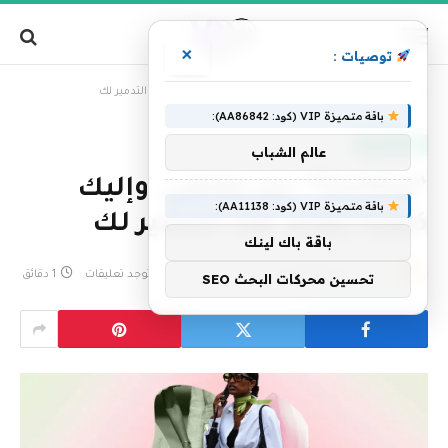
×
توصيات :
»
الرئيسية
“Fexting” دمر علاقتي. وإليك كيفية إيقاف هذا التدمير لك
باقة متميزة VIP (كود: AA86842):
لايف ستايل
عالم الشباب
“Fexting” دمر علاقتي. وإليك
باقة متميزة VIP (كود: AA11138):
كيفية إيقاف هذا التدمير لك
باقة باك لينك
بواسطة
فريق التحرير
9 يونيو، 2024
لا توجد تعليقات
1 دقائق
تحسين محركات البحث SEO