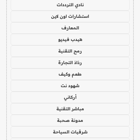
نادي الترددات
استشارات اون لاين
المعارف
هيدب فيديو
رمح التقنية
رذاذ التجارة
طعم وكيف
شهود نت
أركاني
مباشر التقنية
مدونة صحبة
شرقيات السياحة