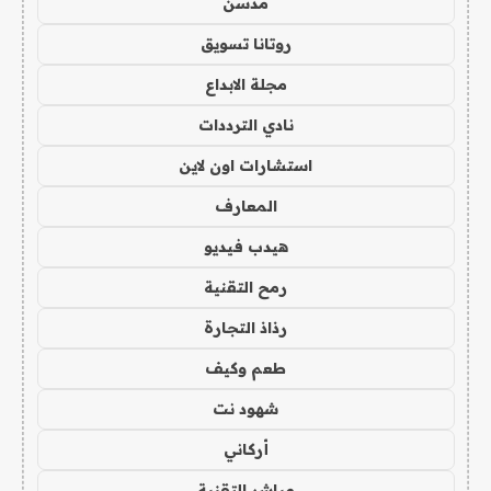
مدسن
روتانا تسويق
مجلة الابداع
نادي الترددات
استشارات اون لاين
المعارف
هيدب فيديو
رمح التقنية
رذاذ التجارة
طعم وكيف
شهود نت
أركاني
مباشر التقنية