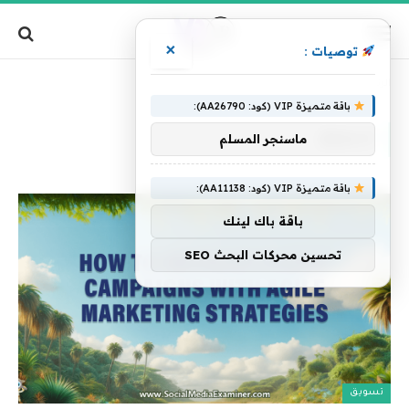
×
توصيات :
»
الرئيسية
تسويق
باقة متميزة VIP (كود: AA26790):
تسويق
ماسنجر المسلم
باقة متميزة VIP (كود: AA11138):
باقة باك لينك
تحسين محركات البحث SEO
تسويق