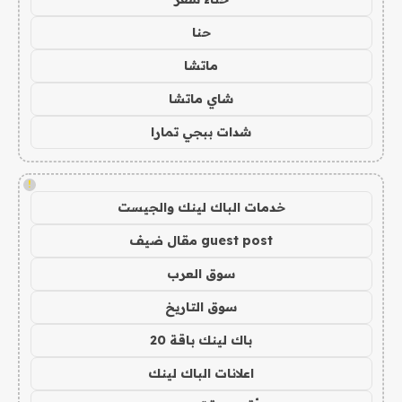
حنا
ماتشا
شاي ماتشا
شدات ببجي تمارا
!
خدمات الباك لينك والجيست
guest post مقال ضيف
سوق العرب
سوق التاريخ
باك لينك باقة 20
اعلانات الباك لينك