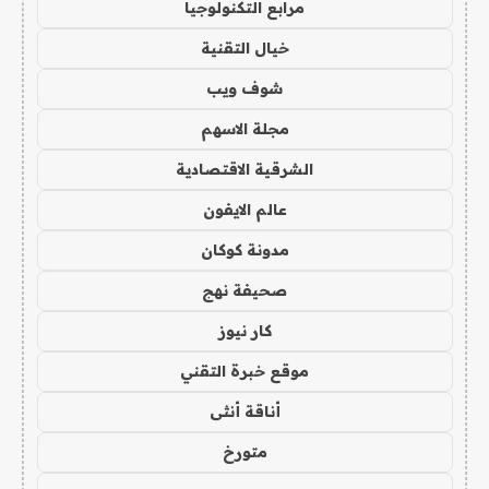
مرابع التكنولوجيا
خيال التقنية
شوف ويب
مجلة الاسهم
الشرقية الاقتصادية
عالم الايفون
مدونة كوكان
صحيفة نهج
كار نيوز
موقع خبرة التقني
أناقة أنثى
متورخ