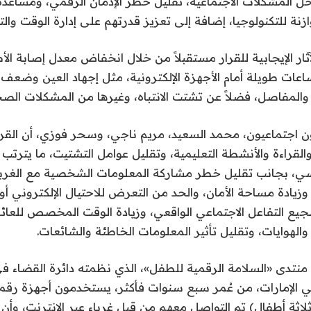
ل المشكلات الاجتماعية، تقليل خطر الإدمان الرقمي، ومساعدة 
نة للتكنولوجيا، إضافة إلى تعزيز قدرتهم على إدارة الوقت والت
آثار الإيجابية للقرار مستقبلاً من خلال انخفاض معدل إصابة ال
عات طويلة أمام الأجهزة الإلكترونية، مثل إجهاد العين وضعف 
ر والمفاصل، فضلاً عن تشتت الانتباه، وغيرها من المشكلات الصح
 اجتماعيون، محمد السعيد، مريم ناجي، وسحر فوزي، أن القرار
القراءة والأنشطة التعليمية، وتقليل عوامل التشتيت، ما يترتب
دراسي، بجانب تقليل خطر مشاركة المعلومات الشخصية مع الغربا
يادة مساحة الأمان، والحد من التعرض للاحتيال الإلكتروني أو 
جيع التفاعل الاجتماعي الواقعي، وزيادة الوقت المخصص للعائل
والهوايات، وتقليل تأثير المعلومات الخاطئة والشائعات.
نتدى «السلامة الرقمية للطفل»، الذي نظمته دائرة القضاء في
في الإمارات، من عُمر سبع سنوات فأكثر، يستخدمون أجهزة رقمي