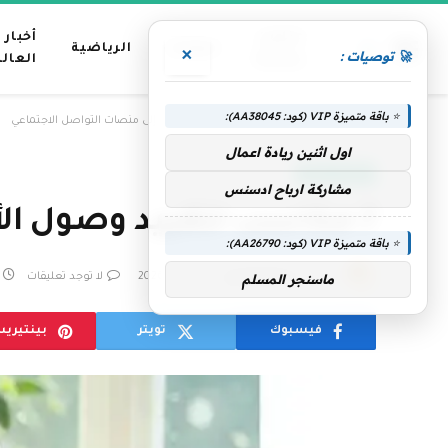
عناوين
أخبار
منوعات
الرياضية
×
🚀 توصيات :
رئيسية
العال
⭐ باقة متميزة VIP (كود: AA38045):
»
الرئيسية
7 مكاسب لتقييد وصول الأطفال إلى منصات التواصل الاجتماعي
اول اثنين ريادة اعمال
الإمارات اليوم
مشاركة ارباح ادسنس
7 مكاسب لتقييد وصول الأطفال إلى منصات التواصل الاجتماعي
⭐ باقة متميزة VIP (كود: AA26790):
بواسطة
فريق التحرير
20 يونيو، 2026
لا توجد تعليقات
ماسنجر المسلم
فيسبوك
تويتر
بينتيري