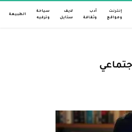
إنترنت
أدب
لايف
سياحة
الطبيعة
ومواقع
وثقافة
ستايل
وترفيه