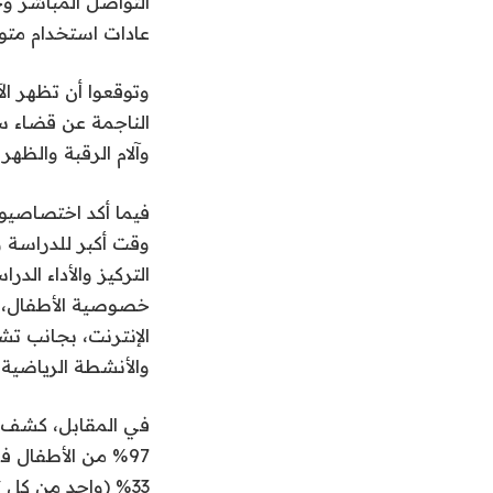
التواصل المباشر وح
عادات استخدام متواز
وتوقعوا أن تظهر ال
الناجمة عن قضاء سا
وآلام الرقبة والظه
فيما أكد اختصاصيون
وقت أكبر للدراسة و
التركيز والأداء ال
خصوصية الأطفال، وز
الإنترنت، بجانب تش
والأنشطة الرياضية 
في المقابل، كشف م
97% من الأطفال 