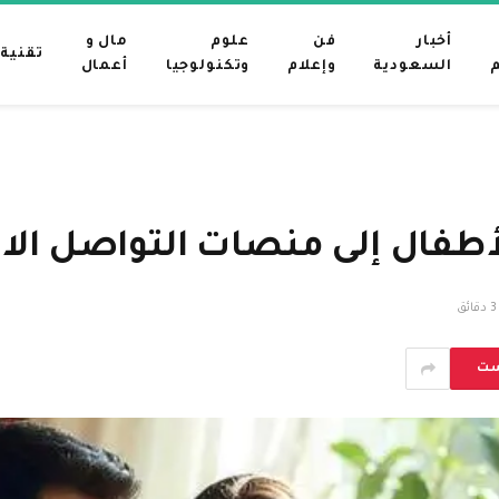
أخبار
فن
علوم
مال و
تقنية
م
السعودية
وإعلام
وتكنولوجيا
أعمال
3 دقائق
ست