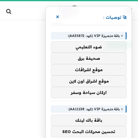
×
🚀 توصيات :
»
الرئيسية
6 مخاطر سيبرانية تهدد أطفال الإمارات
⭐ باقة متميزة VIP (كود: AA35872):
الإمارات اليوم
ضوء التعليمي
صحيفة برق
موقع اشراقات
موقع اشراق اون لاين
اركان سياحة وسفر
⭐ باقة متميزة VIP (كود: AA11138):
باقة باك لينك
تحسين محركات البحث SEO