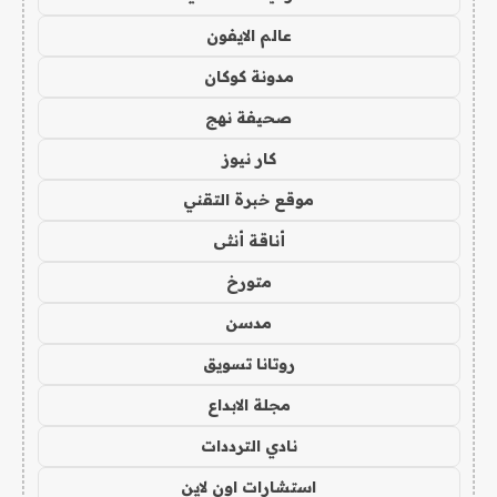
عالم الايفون
مدونة كوكان
صحيفة نهج
كار نيوز
موقع خبرة التقني
أناقة أنثى
متورخ
مدسن
روتانا تسويق
مجلة الابداع
نادي الترددات
استشارات اون لاين