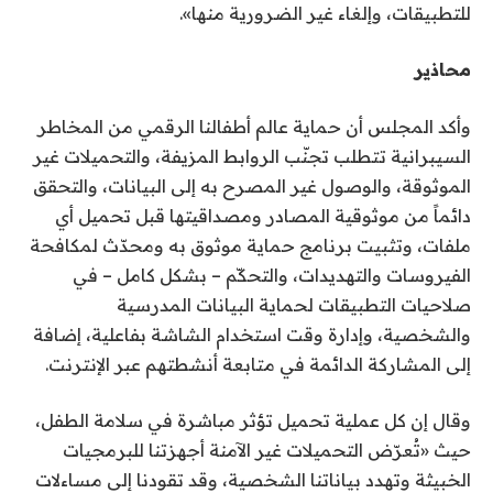
للتطبيقات، وإلغاء غير الضرورية منها».
محاذير
وأكد المجلس أن حماية عالم أطفالنا الرقمي من المخاطر
السيبرانية تتطلب تجنّب الروابط المزيفة، والتحميلات غير
الموثوقة، والوصول غير المصرح به إلى البيانات، والتحقق
دائماً من موثوقية المصادر ومصداقيتها قبل تحميل أي
ملفات، وتثبيت برنامج حماية موثوق به ومحدّث لمكافحة
الفيروسات والتهديدات، والتحكّم – بشكل كامل – في
صلاحيات التطبيقات لحماية البيانات المدرسية
والشخصية، وإدارة وقت استخدام الشاشة بفاعلية، إضافة
إلى المشاركة الدائمة في متابعة أنشطتهم عبر الإنترنت.
وقال إن كل عملية تحميل تؤثر مباشرة في سلامة الطفل،
حيث «تُعرّض التحميلات غير الآمنة أجهزتنا للبرمجيات
الخبيثة وتهدد بياناتنا الشخصية، وقد تقودنا إلى مساءلات