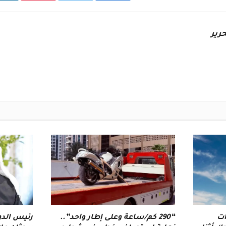
رير
ات
“290 كم/ساعة وعلى إطار واحد”..
رئيس الدو