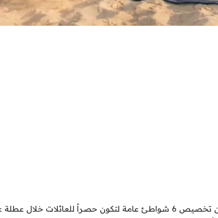
أعلنت بلدية دبي عن تخصيص 6 شواطئ عامة لتكون حصراً للعائلات خلا