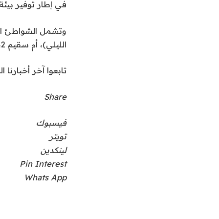
في إطار توفير بيئة
الليلي)، أم سقيم 2، وشاطئ خور الممزر (+ الشاطئ الليلي).
تابعوا آخر أخبارنا ال
Share
فيسبوك
تويتر
لينكدين
Pin Interest
Whats App