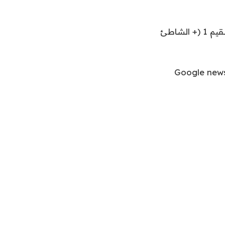
وتشمل الشواطئ المخصصة: جميرا 1، جميرا 2 (+ الشاطئ الليلي)، جميرا 3، أم سقيم 1 (+ الشاطئ