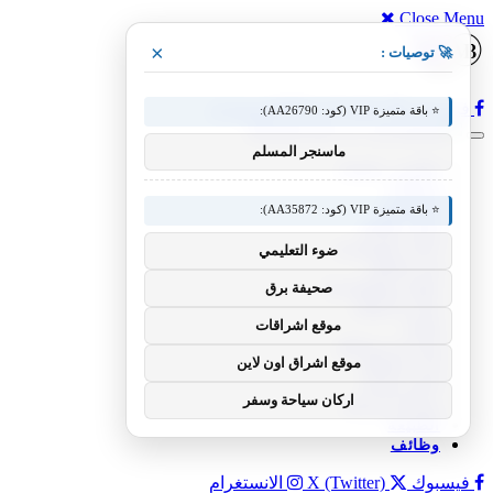
Close Menu
×
🚀 توصيات :
فيسبوك
X (Twitter)
الانستغرام
⭐ باقة متميزة VIP (كود: AA26790):
ماسنجر المسلم
عناوين رئيسية
منوعات
الرياضية
⭐ باقة متميزة VIP (كود: AA35872):
أخبار العالم
أخبار السعودية
ضوء التعليمي
فن وإعلام
علوم وتكنولوجيا
صحيفة برق
مال و أعمال
موقع اشراقات
تقنية
إنترنت ومواقع
موقع اشراق اون لاين
أدب وثقافة
لايف ستايل
اركان سياحة وسفر
سياحة وترفيه
الطبيعة
وظائف
فيسبوك
X (Twitter)
الانستغرام