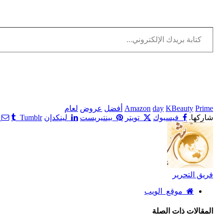
كتابة بريدك الإلكتروني...
Prime
KBeauty
day
Amazon
أفضل
عروض
لعام
شاركها.
فيسبوك
تويتر
بينتيريست
لينكدإن
Tumblr
فريق التحرير
موقع الويب
المقالات
ذات الصلة