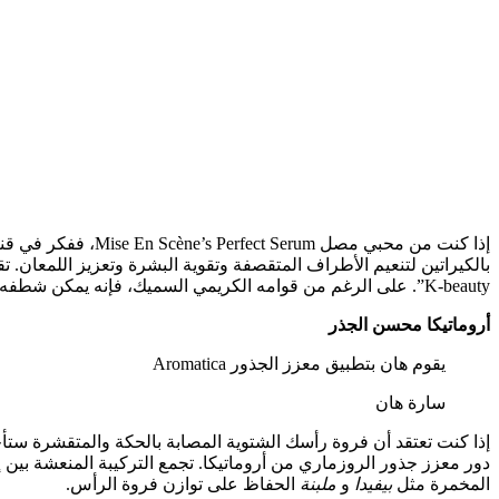
إذا كنت من محبي م
بالكيراتين لتنعيم الأطراف المتقصفة وتقوية البشرة وتعزيز اللمعان
K-beauty”. على الرغم من قوامه الكريمي السميك، فإنه يمكن شطفه بشكل نظيف، مما يترك الشعر خفيف الوزن وحريريًا ولامعًا بلمعان الشعر الزجاجي.
أروماتيكا محسن الجذر
يقوم هان بتطبيق معزز الجذور Aromatica
سارة هان
إذا كنت تعتقد أن فروة رأسك الشتوية المصابة بالحكة والمتقشرة ستأ
دور معزز جذور الروزماري من أروماتيكا. تجمع التركيبة المنعشة بين إ
المخمرة مثل
بيفيدا
و
ملبنة
الحفاظ على توازن فروة الرأس.