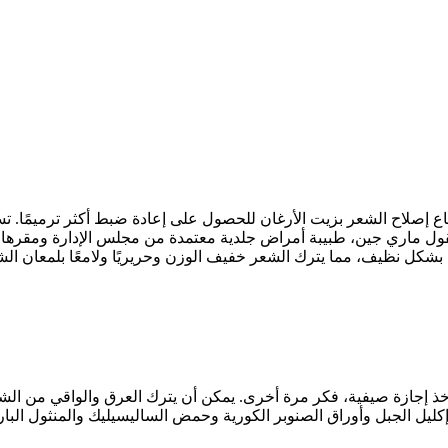
صل Mise En Scène’s Perfect Serum، ففكر في قناع إصلاح الشعر بزيت الأرغان للحصول على إعادة 
. تقول ماري جين، طبيبة أمراض جلدية معتمدة من مجلس الإدارة ومقرها
خذ إجازة صيفية، فكر مرة أخرى. يمكن أن يترك العرق والواقي من الش
كليل الجبل وأوراق الصنوبر الكورية وحمض الساليسيليك والمنثول البارد 