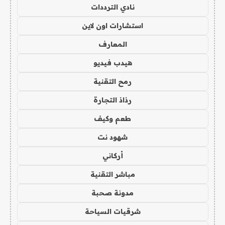
نادي الترددات
استشارات اون لاين
المعارف
هيدب فيديو
رمح التقنية
رذاذ التجارة
طعم وكيف
شهود نت
أركاني
مباشر التقنية
مدونة صحبة
شرقيات السياحة