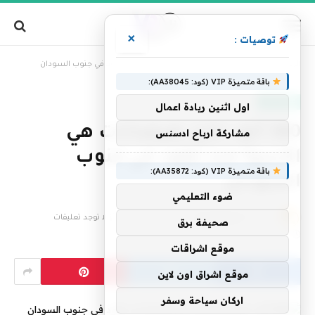
×
توصيات :
»
الرئيسية
380 ألف نازح بفيضانات هي الأسوأ منذ عقود في جنوب السودان
باقة متميزة VIP (كود: AA38045):
عاجل الآن
اول اثنين ريادة اعمال
380 ألف نازح بفيضانات هي
مشاركة ارباح ادسنس
الأسوأ منذ عقود في جنوب
باقة متميزة VIP (كود: AA35872):
السودان
ضوء التعليمي
بواسطة
فريق التحرير
9 نوفمبر، 2024
لا توجد تعليقات
صحيفة برق
2 دقائق
موقع اشراقات
موقع اشراق اون لاين
اركان سياحة وسفر