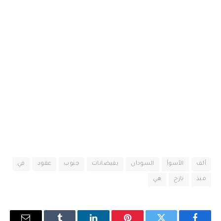
ألف
الأسوأ
السودان
بفيضانات
جنوب
عقود
في
منذ
نازح
هي