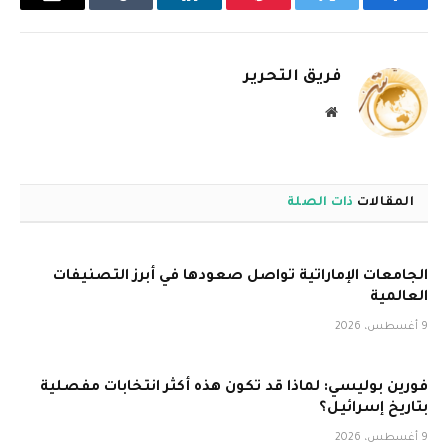
فيسبوك
تويتر
بينتيريست
لينكدإن
Tumblr
البريد
الإلكترو
فريق التحرير
موقع
الويب
المقالات
ذات الصلة
الجامعات الإماراتية تواصل صعودها في أبرز التصنيفات
العالمية
9 أغسطس، 2026
فورين بوليسي: لماذا قد تكون هذه أكثر انتخابات مفصلية
بتاريخ إسرائيل؟
9 أغسطس، 2026