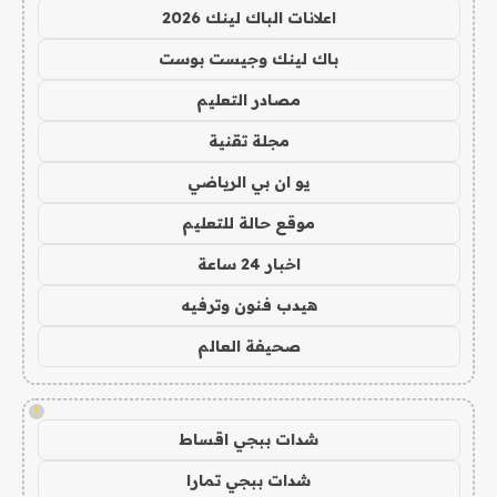
اعلانات الباك لينك 2026
باك لينك وجيست بوست
مصادر التعليم
مجلة تقنية
يو ان بي الرياضي
موقع حالة للتعليم
اخبار 24 ساعة
هيدب فنون وترفيه
صحيفة العالم
!
شدات ببجي اقساط
شدات ببجي تمارا