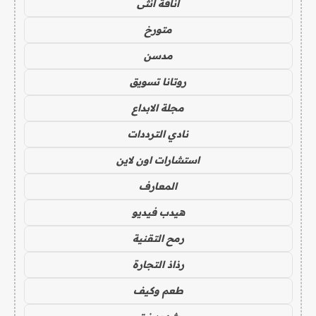
أناقة أنثى
متورخ
مدسن
روتانا تسويق
مجلة الابداع
نادي الترددات
استشارات اون لاين
المعارف
هيدب فيديو
رمح التقنية
رذاذ التجارة
طعم وكيف