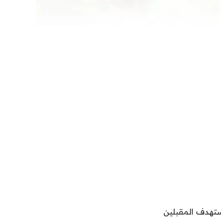
لشراكة مع شركة الصكوك الوطنية، 12 ورشة تستهدف المقبلين