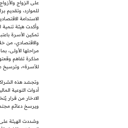
على الزواج والأزواج
للموارد، وتقديم ب
الاستدامة الاقتصادي
وأكدت هيئة تنمية 
تمكين الأسرة باعتب
والاقتصادي، من خلا
مراحلها الأولى، بم
مذكرة تفاهم وقعته
للأسرة»، وترسيخ من
وتجسّد هذه الشراكة
أدوات التوعية المال
الادخار من قرار يُتخ
ويرسخ دعائم مجتمع 
وشددت الهيئة على ا