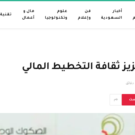
أخبار
فن
علوم
مال و
تقنية
م
السعودية
وإعلام
وتكنولوجيا
أعمال
ق
ست