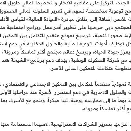
 الجدد، للتركيز على مفاهيم الادخار والتخطيط المالي طويل الأمد
رامج توعوية متخصصة تسهم في تعزيز السلوك المالي المسؤو
ة للأسر، إضافة إلى إطلاق مبادرة «العيادة المالية» لقياس الأداء 
المجتمع دبي حرصها على تطوير أطر عمل وبرامج اجتماعية متك
ارها محور التنمية، لترسيخ نموذج متقدم للتكامل بين التمكين ا
ل توظيف أدوات التوعية المالية والحلول الادخارية في دعم استق
ا يعزز جودة الحياة، ويرسخ دعائم مجتمع أكثر تماسكاً ومرونة،
ا مع شركة الصكوك الوطنية، بهدف دعم برنامج «الشيخة هند 
ظومة متكاملة للتمكين المالي للأسر.
 نموذجاً متقدماً للتكامل بين التمكين الاجتماعي والاقتصادي
ية والحلول الادخارية في دعم استقرار الأسرة منذ مراحلها الأو
ذ يوماً ما إلى ممارسة يومية، تبدأ مبكراً، وتنمو مع الأسرة، بما
أكثر تماسكاً ومرونة.
لتزامها بتعزيز الشراكات الاستراتيجية، لاسيما المستدامة منه