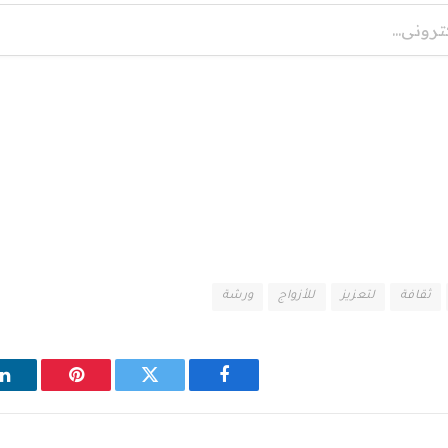
ثقافة
لتعزيز
للأزواج
ورشة
فيسبوك
تويتر
بينتيريست
ل