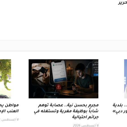
رير
 بلدية
مجرم بحسن نية.. عصابة توهم
مواطن يحا
ر دبي»
شاباً بوظيفة مغرية وتستغله في
العنب الإم
جرائم احتيالية
6 أغسطس، 2026
6 أغسطس، 2026