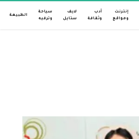
إنترنت
أدب
لايف
سياحة
الطبيعة
ومواقع
وثقافة
ستايل
وترفيه