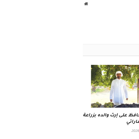
موقع
الويب
فظ على إرث والده بزراعة
اراتي