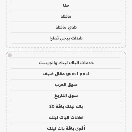
حنا
ماتشا
شاي ماتشا
شدات ببجي تمارا
!
خدمات الباك لينك والجيست
guest post مقال ضيف
سوق العرب
سوق التاريخ
باك لينك باقة 20
اعلانات الباك لينك
أقوى باقة باك لينك