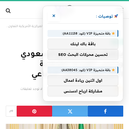
×
توصيات :
»
الرئيسية
يناقش وزير الدفاع السعودي ورئيس القيادة المركزية الأمريكية التعاون الدفاعي
باقة متميزة VIP (كود: AA11138):
العالم
باقة باك لينك
يناقش وزير الدفاع السعودي
تحسين محركات البحث SEO
ورئيس القيادة المركزية
باقة متميزة VIP (كود: AA38045):
الأمريكية التعاون الدفاعي
اول اثنين ريادة اعمال
بواسطة
فريق التحرير
17 سبتمبر، 2025
لا توجد تعليقات
مشاركة ارباح ادسنس
1 دقائق