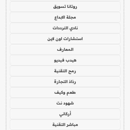
روتانا تسويق
مجلة الابداع
نادي الترددات
استشارات اون لاين
المعارف
هيدب فيديو
رمح التقنية
رذاذ التجارة
طعم وكيف
شهود نت
أركاني
مباشر التقنية