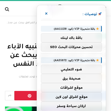
×
توصيات :
»
الرئيسية
يقوم Instagram الآن بتنبيه الآباء إذا كان ابنهم المراهق يبحث عن محتوى انتحاري أو إيذاء النفس
باقة متميزة VIP (كود: AA11138):
تقنية
باقة باك لينك
يقوم Instagram الآن بتنبيه الآباء
تحسين محركات البحث SEO
إذا كان ابنهم المراهق يبحث عن
باقة متميزة VIP (كود: AA35872):
محتوى انتحاري أو إيذاء النفس
ضوء التعليمي
بواسطة
فريق التحرير
26 فبراير، 2026
لا توجد تعليقات
صحيفة برق
3 دقائق
موقع اشراقات
موقع اشراق اون لاين
اركان سياحة وسفر