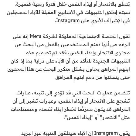
تتعلق بالانتحار أو إيذاء النفس خلال فترة زمنية قصيرة.
سيتم إطلاق التنبيهات في الأسابيع المقبلة للآباء المسجلين
في الإشراف الأبوي على Instagram.
تقول المنصة الاجتماعية المملوكة لشركة Meta إنه على
الرغم من أنها تمنع المستخدمين بالفعل من البحث عن
محتوى الانتحار وإيذاء النفس، فقد تم تصميم هذه
التنبيهات الجديدة للتأكد من أن الآباء على دراية بما إذا كان
ابنهم المراهق يحاول بشكل متكرر البحث عن هذا المحتوى
حتى يتمكنوا من دعم ابنهم المراهق.
تتضمن عمليات البحث التي قد تؤدي إلى تنبيه، عبارات
تشجع على الانتحار أو إيذاء النفس، وعبارات تشير إلى أن
المراهق قد يكون معرضًا لخطر إيذاء نفسه، ومصطلحات
مثل “الانتحار” أو “إيذاء النفس”.
يقول Instagram إن الآباء سيتلقون التنبيه عبر البريد