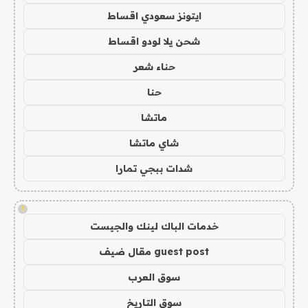
ايتونز سعودي اقساط
شحن يلا لودو اقساط
حناء شعر
حنا
ماتشا
شاي ماتشا
شدات ببجي تمارا
!
خدمات الباك لينك والجيست
guest post مقال ضيف
سوق العرب
سوق التاريخ