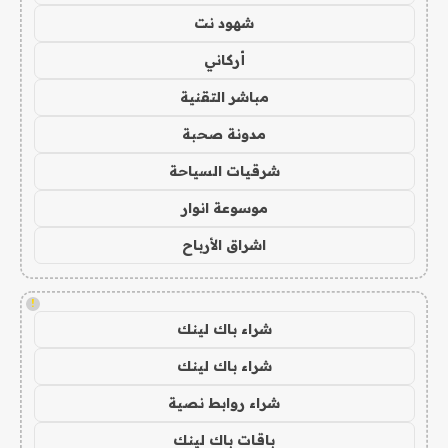
شهود نت
أركاني
مباشر التقنية
مدونة صحبة
شرقيات السياحة
موسوعة انوار
اشراق الأرباح
!
شراء باك لينك
شراء باك لينك
شراء روابط نصية
باقات باك لينك