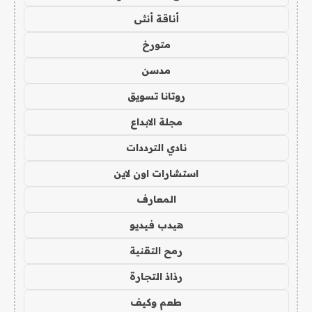
أناقة أنثى
متورخ
مدسن
روتانا تسويق
مجلة الابداع
نادي الترددات
استشارات اون لاين
المعارف
هيدب فيديو
رمح التقنية
رذاذ التجارة
طعم وكيف