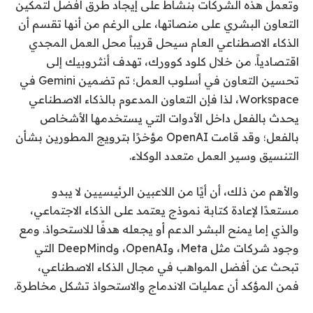
وتعمل هذه الشركات بنشاط على إيجاد طرق أفضل لتمكين
التعاون البشري على منصاتها، على الرغم من أنها تقسم أن
الذكاء الاصطناعي العام سيحل قريباً محل العمل المجدي
اقتصادياً. من خلال كلود كوورك، تهدف أنثروبيك إلى
تحسين التعاون في أسلوب العمل؛ تم تضمين Gemini في
Workspace، لذا فإن التعاون المدعوم بالذكاء الاصطناعي
يحدث بالفعل داخل الأدوات التي يستخدمها الأشخاص
بالفعل؛ وقد قامت OpenAI مؤخرًا بترويج المطورين بشأن
التنسيق وسير العمل متعدد الوكلاء.
والأهم من ذلك، أن أيًا من اللاعبين الرئيسيين لا يبدو
مستعدًا لإعادة كتابة نموذج يعتمد على الذكاء الاجتماعي،
والذي إما يمنح البشر الدعم أو يجعله هدفًا للاستحواذ. ومع
وجود شركات مثل Meta، وOpenAI، وDeepMind التي
تبحث عن أفضل المواهب في مجال الذكاء الاصطناعي،
فمن المؤكد أن عمليات الاندماج والاستحواذ تشكل مخاطرة.