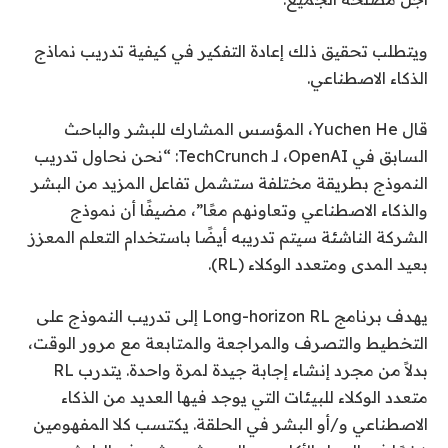
ويتطلب تحقيق ذلك إعادة التفكير في كيفية تدريب نماذج
الذكاء الاصطناعي.
قال Yuchen He، المؤسس المشارك للبشر والباحث
السابق في OpenAI، لـ TechCrunch: “نحن نحاول تدريب
النموذج بطريقة مختلفة ستشمل تفاعل المزيد من البشر
والذكاء الاصطناعي وتعاونهم معًا”، مضيفًا أن نموذج
الشركة الناشئة سيتم تدريبه أيضًا باستخدام التعلم المعزز
بعيد المدى ومتعدد الوكلاء (RL).
يهدف برنامج Long-horizon RL إلى تدريب النموذج على
التخطيط والتصرف والمراجعة والمتابعة مع مرور الوقت،
بدلاً من مجرد إنشاء إجابة جيدة لمرة واحدة. يتدرب RL
متعدد الوكلاء للبيئات التي يوجد فيها العديد من الذكاء
الاصطناعي و/أو البشر في الحلقة. يكتسب كلا المفهومين