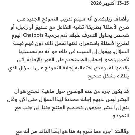
13-15 أكتوبر 2026
وأضاف زيليكمان أنه سيتم تدريب النموذج الجديد على
طرح الأسئلة بطريقة تشبه التفاعل مع صديق أو زميل، أو
شخص يحاول التعرف عليك. تتم برمجة Chatbots اليوم
لطرح الأسئلة باستمرار، لكنها تفعل ذلك دون فهم قيمة
السؤال. ويقول إن السبب في ذلك هو أنه تم تحسينها
لأمرين: مدى إعجاب المستخدم على الفور بالإجابة التي
يقدمها له، ومدى احتمالية إجابة النموذج على السؤال الذي
يتلقاه بشكل صحيح.
قد يكون جزء من عدم الوضوح حول ماهية المنتج هو أن
البشر ليس لديهم إجابة محددة لهذا السؤال حتى الآن. وقال
بنغ إن البشر يقومون بتصميم المنتج جنبًا إلى جنب مع
النموذج.
وقالت: “جزء مما نقوم به هنا هو أيضًا التأكد من أنه مع