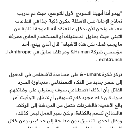
“يبدو أننا أنهينا النموذج الأول للتوسع، حيث تم تدريب
نماذج الإجابة على الأسئلة لتكون ذكية جدًا في قطاعات
معينة، ونحن الآن ندخل ما نعتقد أنه الموجة الثانية من
التبني حيث يحاول المستهلك أو المستخدم العادي معرفة
ما يجب فعله بكل هذه الأشياء،” قال آندي بينج، أحد
مؤسسي شركة Human& وموظف سابق في Anthropic، لـ
TechCrunch.
تركز فكرة Humans& على مساعدة الأشخاص في الدخول
إلى عصر جديد من الذكاء الاصطناعي، متجاوزة السرد
القائل بأن الذكاء الاصطناعي سوف يستولي على وظائفهم.
سواء كان ذلك مجرد كلام تسويقي أم لا، فإن التوقيت أمر
بالغ الأهمية: فالشركات تنتقل من الدردشة إلى الوكلاء.
فالنماذج تتسم بالكفاءة، ولكن سير العمل ليس كذلك،
ويظل تحدي التنسيق دون معالجة إلى حد كبير. ومن خلال