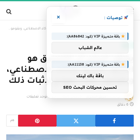
×
توصيات :
»
الرئيسية
يعتقد البشر أن التنسيق هو الحدود التالية للذكاء الاصطناعي، ويقومون ببناء نموذج لإثبات ذلك
باقة متميزة VIP (كود: AA86842):
تقنية
عالم الشباب
يعتقد البشر أن التنسيق هو
باقة متميزة VIP (كود: AA11138):
الحدود التالية للذكاء الاصطناعي،
باقة باك لينك
ويقومون ببناء نموذج لإثبات ذلك
تحسين محركات البحث SEO
بواسطة
فريق التحرير
26 يناير، 2026
لا توجد تعليقات
6 دقائق