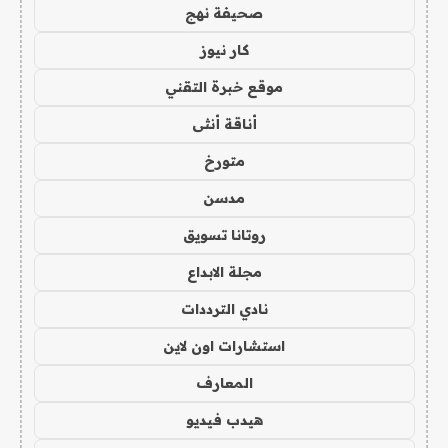
صحيفة نهج
كار نيوز
موقع خبرة التقني
أناقة أنثى
متورخ
مدسن
روتانا تسويق
مجلة الابداع
نادي الترددات
استشارات اون لاين
المعارف
هيدب فيديو