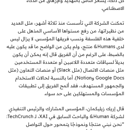
كل ذلك، يشعر الناس بالتهديد والإرهاق من الذكاء
الاصطناعي.
تمكنت الشركة التي تأسست منذ ثلاثة أشهر، مثل العديد
من نظيراتها، من رفع مستواها الأساسي المذهل على
خلفية هذه الفلسفة ونسب فريقها المؤسس. لا يزال ليس
لدى Humans& منتج، ولم يكن من الواضح ما قد يكون عليه
بالضبط، على الرغم من أن الفريق قال إنه يمكن أن يكون
بديلاً لسياقات متعددة اللاعبين أو متعددة المستخدمين
مثل منصات الاتصال (مثل Slack) أو منصات التعاون (مثل
Google Docs وNotion). أما بالنسبة لحالات الاستخدام
والجمهور المستهدف، فقد ألمح الفريق إلى تطبيقات
المؤسسات والمستهلكين على حد سواء.
قال إريك زيليكمان، المؤسس المشارك والرئيس التنفيذي
لشركة Human& والباحث السابق في XAI، لـ TechCrunch:
“نحن نبني منتجًا ونموذجًا يتمحور حول التواصل