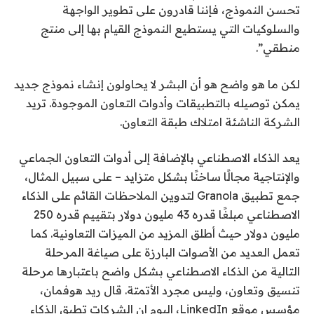
تحسن النموذج، فإننا قادرون على تطوير الواجهة
والسلوكيات التي يستطيع النموذج القيام بها إلى منتج
منطقي”.
لكن ما هو واضح هو أن البشر لا يحاولون إنشاء نموذج جديد
يمكن توصيله بالتطبيقات وأدوات التعاون الموجودة. تريد
الشركة الناشئة امتلاك طبقة التعاون.
يعد الذكاء الاصطناعي بالإضافة إلى أدوات التعاون الجماعي
والإنتاجية مجالًا ساخنًا بشكل متزايد – على سبيل المثال،
جمع تطبيق Granola لتدوين الملاحظات القائم على الذكاء
الاصطناعي مبلغًا قدره 43 مليون دولار بتقييم قدره 250
مليون دولار حيث أطلق المزيد من الميزات التعاونية. كما
تعمل العديد من الأصوات البارزة على صياغة المرحلة
التالية من الذكاء الاصطناعي بشكل واضح باعتبارها مرحلة
تنسيق وتعاون، وليس مجرد الأتمتة. قال ريد هوفمان،
مؤسس موقع LinkedIn، اليوم إن الشركات تطبق الذكاء