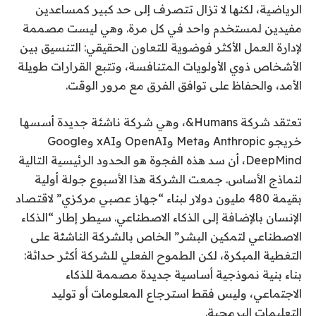
الرياضية، لكنها لا تزال تتصرف إلى حد كبير كمساعدين
مفيدين لمستخدم واحد في كل مرة. وهي ليست مصممة
لإدارة العمل الأكثر فوضوية للتعاون الحقيقي: التنسيق بين
الأشخاص ذوي الأولويات المتنافسة، وتتبع القرارات طويلة
الأمد، والحفاظ على توافق الفرق مع مرور الوقت.
تعتقد شركة Humans&، وهي شركة ناشئة جديدة أسسها
خريجو Anthropic وMeta وOpenAI وxAI وGoogle
DeepMind، أن سد هذه الفجوة هو الحدود الرئيسية التالية
لنماذج الأساس. جمعت الشركة هذا الأسبوع جولة أولية
بقيمة 480 مليون دولار لبناء “جهاز عصبي مركزي” لاقتصاد
الإنسان بالإضافة إلى الذكاء الاصطناعي. سيطر إطار “الذكاء
الاصطناعي لتمكين البشر” الخاص بالشركة الناشئة على
التغطية المبكرة، لكن الطموح الفعلي للشركة أكثر حداثة:
بناء بنية نموذجية أساسية جديدة مصممة للذكاء
الاجتماعي، وليس فقط استرجاع المعلومات أو توليد
التعليمات البرمجية.