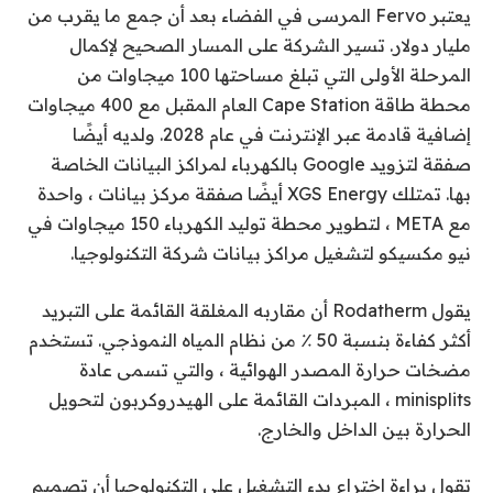
يعتبر Fervo المرسى في الفضاء بعد أن جمع ما يقرب من
مليار دولار. تسير الشركة على المسار الصحيح لإكمال
المرحلة الأولى التي تبلغ مساحتها 100 ميجاوات من
محطة طاقة Cape Station العام المقبل مع 400 ميجاوات
إضافية قادمة عبر الإنترنت في عام 2028. ولديه أيضًا
صفقة لتزويد Google بالكهرباء لمراكز البيانات الخاصة
بها. تمتلك XGS Energy أيضًا صفقة مركز بيانات ، واحدة
مع META ، لتطوير محطة توليد الكهرباء 150 ميجاوات في
نيو مكسيكو لتشغيل مراكز بيانات شركة التكنولوجيا.
يقول Rodatherm أن مقاربه المغلقة القائمة على التبريد
أكثر كفاءة بنسبة 50 ٪ من نظام المياه النموذجي. تستخدم
مضخات حرارة المصدر الهوائية ، والتي تسمى عادة
minisplits ، المبردات القائمة على الهيدروكربون لتحويل
الحرارة بين الداخل والخارج.
تقول براءة اختراع بدء التشغيل على التكنولوجيا أن تصميم