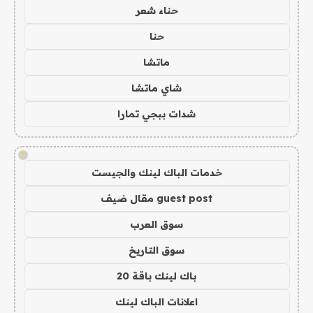
حناء شعر
حنا
ماتشا
شاي ماتشا
شدات ببجي تمارا
!
خدمات الباك لينك والجيست
guest post مقال ضيف
سوق العرب
سوق التاريخ
باك لينك باقة 20
اعلانات الباك لينك