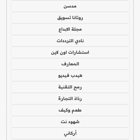
مدسن
روتانا تسويق
مجلة الابداع
نادي الترددات
استشارات اون لاين
المعارف
هيدب فيديو
رمح التقنية
رذاذ التجارة
طعم وكيف
شهود نت
أركاني