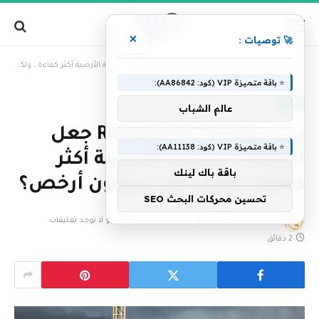
×
🚀 توصيات :
»
الرئيسية
يريد Rodatherm Energy جعل الطاقة الحرارية الأرضية أكثر كفاءة ، ولكن هل سيكون أرخص؟
⭐ باقة متميزة VIP (كود: AA86842):
تقنية
عالم الشباب
يريد Rodatherm Energy جعل
⭐ باقة متميزة VIP (كود: AA11138):
الطاقة الحرارية الأرضية أكثر
باقة باك لينك
كفاءة ، ولكن هل سيكون أرخص؟
تحسين محركات البحث SEO
بواسطة
فريق التحرير
16 سبتمبر، 2025
لا توجد تعليقات
2 دقائق