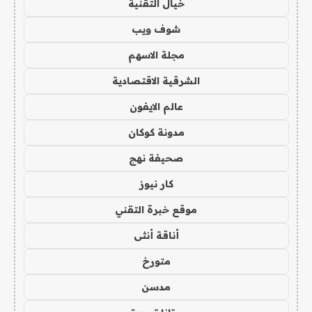
خيال التقنية
شوف ويب
مجلة الاسهم
الشرقية الاقتصادية
عالم الايفون
مدونة كوكان
صحيفة نهج
كار نيوز
موقع خبرة التقني
أناقة أنثى
متورخ
مدسن