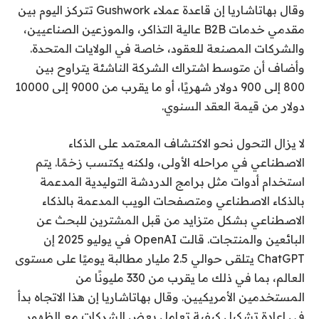
وقال بهاتاشاريا إن قاعدة عملاء Gushwork تتركز اليوم بين
مقدمي خدمات B2B عالية التذاكر، والموزعين الصناعيين،
والشركات المصنعة للعقود، خاصة في الولايات المتحدة.
وأضاف أن متوسط ​​اشتراك الشركة الناشئة يتراوح بين
800 إلى 900 دولار شهريًا، أو ما يقرب من 9000 إلى 10000
دولار من قيمة العقد السنوي.
لا يزال التحول نحو الاكتشاف المعتمد على الذكاء
الاصطناعي في مراحله الأولى، ولكنه يكتسب زخمًا. يتم
استخدام أدوات مثل برامج الدردشة التوليدية المدعمة
بالذكاء الاصطناعي ومتصفحات الويب المدعمة بالذكاء
الاصطناعي بشكل متزايد من قبل المشترين للبحث عن
البائعين والمنتجات. قالت OpenAI في يوليو 2025 إن
ChatGPT يتلقى حوالي 2.5 مليار مطالبة يوميًا على مستوى
العالم، بما في ذلك ما يقرب من 330 مليونًا من
المستخدمين الأمريكيين. وقال بهاتاشاريا إن هذا الاتجاه بدأ
في إعادة تشكيل كيفية تعامل بعض الشركات مع الظهور