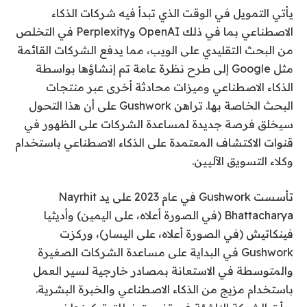
يأتي التمويل في الوقت الذي تبدأ فيه شركات الذكاء
الاصطناعي بما في ذلك OpenAI وPerplexity في التخلص
من البحث التقليدي على الويب، مما يدفع الشركات القائمة
مثل Google إلى طرح نظرة عامة تم إنشاؤها بواسطة
الذكاء الاصطناعي وميزات محادثة أخرى عبر منتجات
البحث الخاصة بها. تراهن Gushwork على أن هذا التحول
سيخلق فرصة جديدة لمساعدة الشركات على الظهور في
قنوات الاكتشاف المعتمدة على الذكاء الاصطناعي باستخدام
وكلاء التسويق الآليين.
تأسست Gushwork في عام 2023 على يد Nayrhit
Bhattacharya (في الصورة أعلاه، على اليمين) وأديثيا
فينكاتيش (في الصورة أعلاه، على اليسار)، وركزت
Gushwork في البداية على مساعدة الشركات الصغيرة
والمتوسطة في الاستعانة بمصادر خارجية لسير العمل
باستخدام مزيج من الذكاء الاصطناعي والخبرة البشرية.