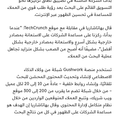
بدأت الشركة الناشئة في تضييق نطاق تركيزها نحو
التسويق القائم على البحث بعد رؤية طلب قوي من العملاء
للمساعدة في تحسين الظهور عبر الإنترنت.
قال بهاتاشاريا في مقابلة مع موقع TechCrunch: “عندما
بدأنا، ركزنا على مساعدة الشركات على الاستعانة بمصادر
خارجية بشكل أسرع والاستعانة بمصادر خارجية بشكل
أفضل”، مضيفًا أنه أصبح من الصعب بشكل متزايد تجاهل
عملية البحث من العملاء.
تستخدم منصة Gushwork شبكة من وكلاء الذكاء
الاصطناعي لإنشاء وتحديث المحتوى المحسّن للبحث
تلقائيًا، وإنشاء روابط خلفية – عادةً من 10 إلى 20 لكل عميل
– من خلال شبكة تضم ما يقرب من 200 إلى 300 موقع
ويب شريك، وتتبع العملاء المتوقعين الواردين من خلال
نظام متكامل لإدارة المحتوى. وقال بهاتاشاريا إن الهدف هو
مساعدة الشركات على الظهور في كل من نتائج البحث