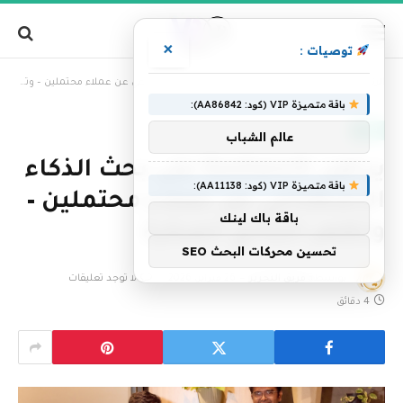
×
توصيات :
»
الرئيسية
يراهن Gushwork على بحث الذكاء الاصطناعي عن عملاء محتملين – وتظهر النتائج المبكرة
باقة متميزة VIP (كود: AA86842):
تقنية
عالم الشباب
يراهن Gushwork على بحث الذكاء
باقة متميزة VIP (كود: AA11138):
الاصطناعي عن عملاء محتملين –
باقة باك لينك
وتظهر النتائج المبكرة
تحسين محركات البحث SEO
بواسطة
فريق التحرير
26 فبراير، 2026
لا توجد تعليقات
4 دقائق