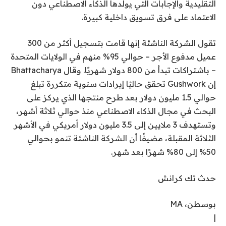
التقليدية والإجابات التي يولدها الذكاء الاصطناعي دون
الاعتماد على فرق تسويق داخلية كبيرة.
تقول الشركة الناشئة إنها قامت بتسجيل أكثر من 300
عميل مدفوع الأجر – حوالي 95% منهم في الولايات المتحدة
– باشتراكات تبدأ من 800 دولار شهريًا. وقال Bhattacharya
إن Gushwork تحقق حاليًا إيرادات سنوية متكررة تبلغ
حوالي 1.5 مليون دولار بعد طرح منتجها الذي يركز على
البحث في مجال الذكاء الاصطناعي منذ حوالي ثلاثة أشهر،
وتستهدف 3 ملايين إلى 3.5 مليون دولار أمريكي في الأشهر
الثلاثة المقبلة، مضيفًا أن الشركة الناشئة تنمو بحوالي
50% إلى 80% شهرًا بعد شهر.
حدث تك كرانش
بوسطن، MA
|