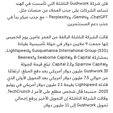
فإن شركة Gushwork الناشئة التي تأسست في الهند
تساعد الشركات على جذب العملاء من منصات مثل
ChatGPT، وGemini، وPerplexity – مع جذب مبكر بدأ في
جذب دعم المستثمرين.
قالت الشركة الناشئة البالغة من العمر عامين يوم الخميس
إنها جمعت 9 ملايين دولار في جولة تأسيسية بقيادة
Susquehanna International Group (SIG) وLightspeed،
بمشاركة B Capital وSeaborne Capital وBeenext
وSparrow Capital و2.2 Capital. تبلغ قيمة الجولة
Gushwork 33 مليون دولار أمريكي بعد دفع المبلغ، ارتفاعًا
من حوالي 7.5 مليون دولار أمريكي بعد التمويل الأولي الذي
قادته Lightspeed بقيمة 2.1 مليون دولار أمريكي في يوليو
2023، حسبما قال شخص مطلع على الأمر لـ TechCrunch.
وقالت الشركة الناشئة إن التمويل الأخير يرفع إجمالي
تمويل Gushwork إلى 11 مليون دولار.