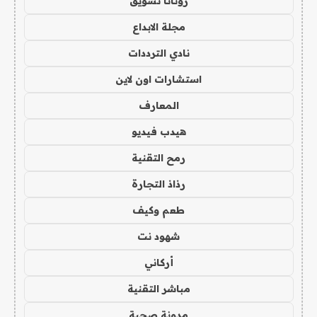
روتانا تسويق
مجلة الابداع
نادي الترددات
استشارات اون لاين
المعارف
هيدب فيديو
رمح التقنية
رذاذ التجارة
طعم وكيف
شهود نت
أركاني
مباشر التقنية
مدونة صحبة