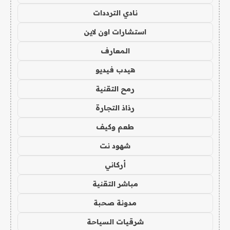
نادي الترددات
استشارات اون لاين
المعارف
هيدب فيديو
رمح التقنية
رذاذ التجارة
طعم وكيف
شهود نت
أركاني
مباشر التقنية
مدونة صحبة
شرقيات السياحة