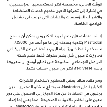
الوقت الحالي، مخصصة أكثر لمستخدميها المؤسسيين،
في إشارة إلى تحركها الأخير لتقديم خدمات الاستضافة
والإشراف للمؤسسات والكيانات التي ترغب في تشغيل
خوادمها الخاصة.
إذا تم اعتماده، فإن دعم البريد الإلكتروني يمكن أن يسمح لـ
Mastodon بتنمية بصمته إلى ما هو أبعد من 735000
مستخدم نشط شهريًا يراه اليوم، بانخفاض عن الذروة التي
تجاوزت 2 مليون قبل بضع سنوات فقط. تضم شبكة
التواصل الاجتماعي المفتوحة على نطاق أوسع، والمعروفة
باسم fediverse، أكثر من مليون حساب نشط.
ومع ذلك، هناك بعض المحاذير لاستخدام النشرات
الإخبارية على Mastodon. سيحتاج منشئو المحتوى الذين
يرغبون في الاستفادة من هذه الميزة إلى الحصول على دور
معين على الخادم بالأذونات الصحيحة، مما يعني إما إعداد
خادم خاص بك، أو اختيار خادم يستضيفه Mastodon، أو