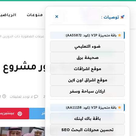
عناوين
منوعات
الرياضية
×
توصيات :
رئيسية
باقة متميزة VIP (كود: AA35872):
»
الرئيسية
وزير الداخلية يزور مشروع مخيمات عرفات المطورة ذات الدورين التابع
ضوء التعليمي
عناوين رئيسية
صحيفة برق
وزير الداخلية يزور مشروع 
موقع اشراقات
الخير”
موقع اشراق اون لاين
اركان سياحة وسفر
بواسطة
فريق التحرير
11 يونيو، 2024
لا توجد تعليقات
1 دقائ
باقة متميزة VIP (كود: AA11138):
فيسبوك
تويتر
بينتيري
باقة باك لينك
تحسين محركات البحث SEO