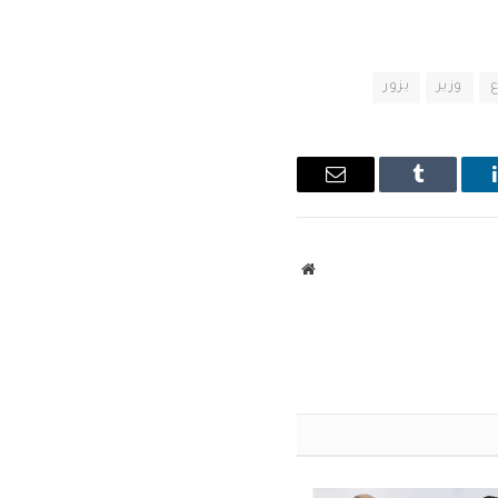
وزير
يزور
ينكدإن
Tumblr
البريد
الإلكتروني
موقع
الويب