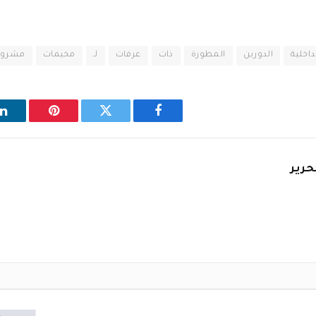
داخلية
الدورين
المطورة
ذات
عرفات
لـ
مخيمات
مشروع
فيسبوك
تويتر
بينتيريست
ل
حرير