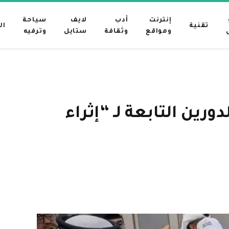
إنترنت
أدب
لايف
سياحة
تقنية
ال
ومواقع
وثقافة
ستايل
وترفيه
ين التابعة لـ “إثراء