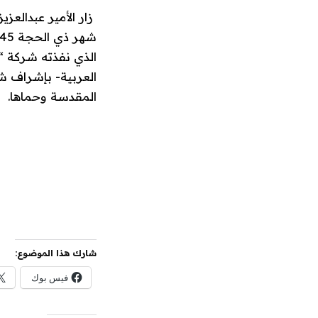
زار الأمير عبدالعزي
الذي نفذته شركة “
العربية- بإشراف شر
المقدسة وحماها.
شارك هذا الموضوع:
فيس بوك