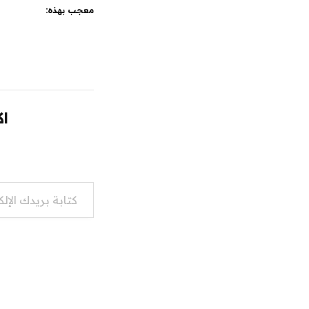
معجب بهذه:
اك
كتابة بريدك الإلكتروني...