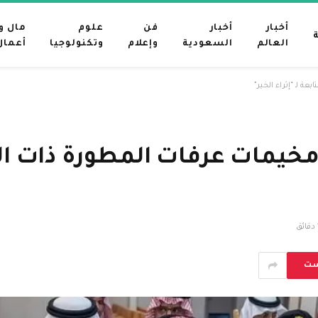
أخبار
أخبار
فن
علوم
مال و
العالم
السعودية
وإعلام
وتكنولوجيا
أعمال
ة لـ “إثراء الخير”
مخيمات عرفات المطورة ذات الدور
ق
ست