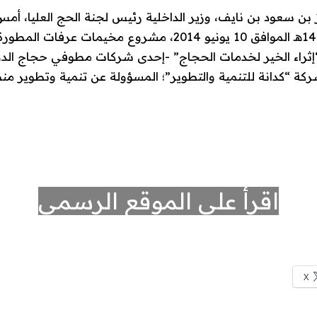
ز بن سعود بن نايف، وزير الداخلية رئيس لجنة الحج العليا، أمس 
شهر ذي الحجة 1445هـ الموافق 10 يونيو 2014، مشروع مخيمات عرف
إثراء الخير لخدمات الحجاج” -إحدى شركات مطوفي حجاج الدول
كة “كدانة للتنمية والتطوير”؛ المسؤولة عن تنمية وتطوير من
اقرأ على الموقع الرسمي
X