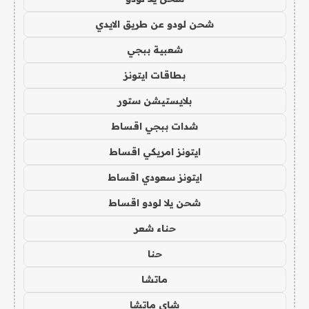
شحن لودو عن طريق الايدي
شعبية ببجي
بطاقات ايتونز
بلايستيشن ستور
شدات ببجي اقساط
ايتونز امريكي اقساط
ايتونز سعودي اقساط
شحن يلا لودو اقساط
حناء شعر
حنا
ماتشا
شاي ماتشا