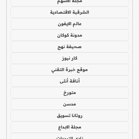
مجلة الاسهم
الشرقية الاقتصادية
عالم الايفون
مدونة كوكان
صحيفة نهج
كار نيوز
موقع خبرة التقني
أناقة أنثى
متورخ
مدسن
روتانا تسويق
مجلة الابداع
نادي الترددات