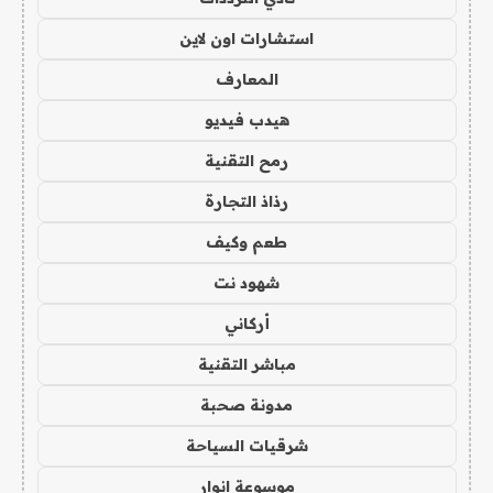
استشارات اون لاين
المعارف
هيدب فيديو
رمح التقنية
رذاذ التجارة
طعم وكيف
شهود نت
أركاني
مباشر التقنية
مدونة صحبة
شرقيات السياحة
موسوعة انوار