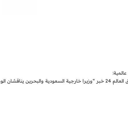
نقدم لكم في اشراق العالم 24 خبر “وزيرا خارجية السعودية والبحرين يناق