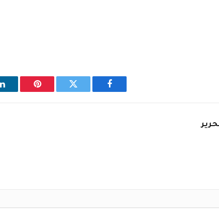
فيسبوك
تويتر
بينتيريست
ل
حرير