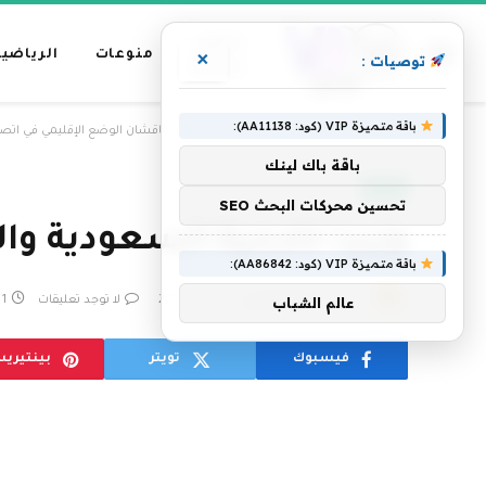
عناوين
منوعات
الرياضية
×
توصيات :
رئيسية
باقة متميزة VIP (كود: AA11138):
»
الرئيسية
وزيرا خارجية السعودية والبحرين يناقشان الوضع الإقليمي في اتص
باقة باك لينك
العالم
تحسين محركات البحث SEO
وزيرا خارجية السعودية وا
باقة متميزة VIP (كود: AA86842):
بواسطة
فريق التحرير
13 مايو، 2026
لا توجد تعليقات
1 دقائق
عالم الشباب
فيسبوك
تويتر
بينتيري