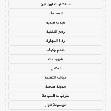
استشارات اون لاين
المعارف
هيدب فيديو
رمح التقنية
رذاذ التجارة
طعم وكيف
شهود نت
أركاني
مباشر التقنية
مدونة صحبة
شرقيات السياحة
موسوعة انوار