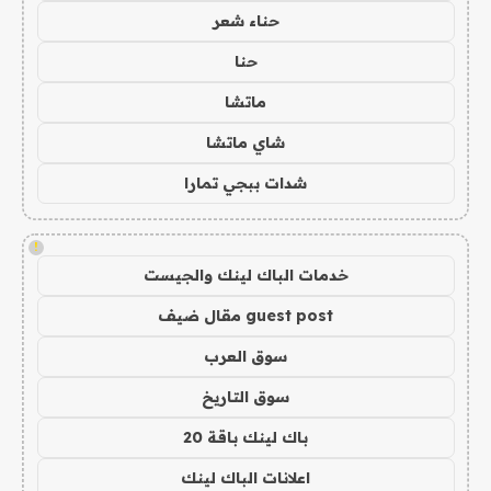
حناء شعر
حنا
ماتشا
شاي ماتشا
شدات ببجي تمارا
!
خدمات الباك لينك والجيست
guest post مقال ضيف
سوق العرب
سوق التاريخ
باك لينك باقة 20
اعلانات الباك لينك