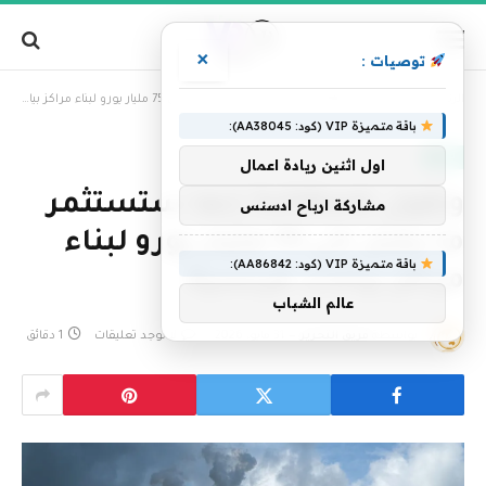
×
توصيات :
»
الرئيسية
وتقول SoftBank إنها ستستثمر ما يصل إلى 75 مليار يورو لبناء مراكز بيانات فرنسية
باقة متميزة VIP (كود: AA38045):
تقنية
اول اثنين ريادة اعمال
وتقول SoftBank إنها ستستثمر
مشاركة ارباح ادسنس
ما يصل إلى 75 مليار يورو لبناء
باقة متميزة VIP (كود: AA86842):
مراكز بيانات فرنسية
عالم الشباب
بواسطة
فريق التحرير
31 مايو، 2026
لا توجد تعليقات
1 دقائق