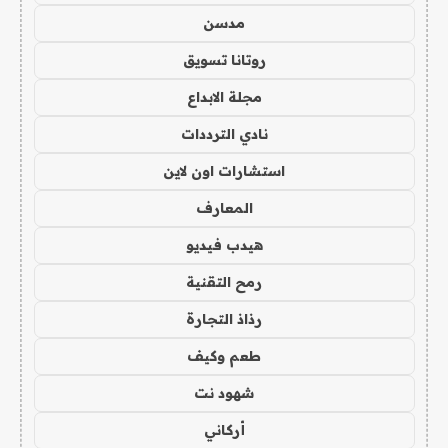
مدسن
روتانا تسويق
مجلة الابداع
نادي الترددات
استشارات اون لاين
المعارف
هيدب فيديو
رمح التقنية
رذاذ التجارة
طعم وكيف
شهود نت
أركاني